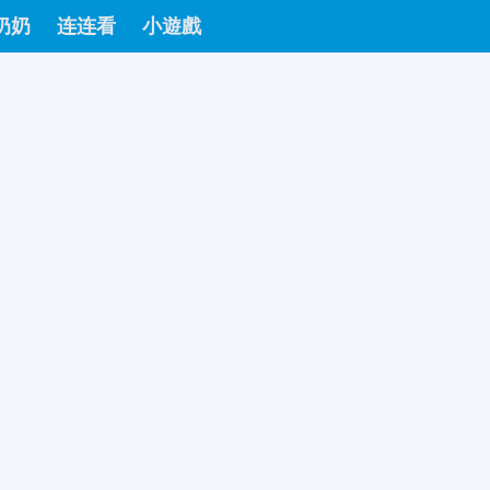
奶奶
连连看
小遊戲