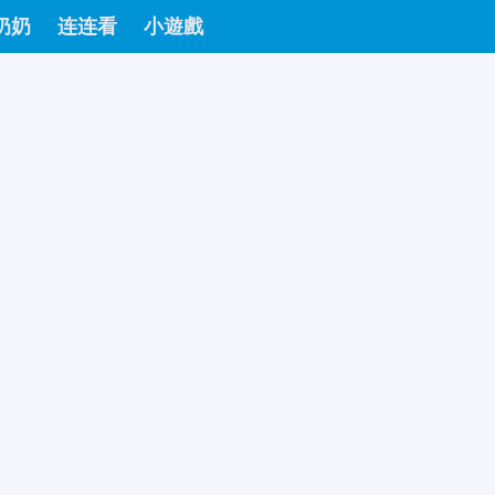
奶奶
连连看
小遊戲