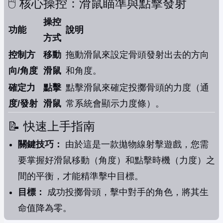
🖱️ 核心操控：滑鼠瞄準與點擊發射
操控
功能
說明
方式
控制方
移動
拖動滑鼠來設定骨頭發射出去的方向
向/角度
滑鼠
和角度。
確定力
點擊
點擊滑鼠來確定投擲骨頭的力度（通
度/發射
滑鼠
常系統會顯示力度條）。
📝 快速上手指南
關鍵技巧：
由於這是一款拋物線射擊遊戲，您需
要掌握好滑鼠移動（角度）和點擊時機（力度）之
間的平衡，才能精準擊中目標。
目標：
成功投擲骨頭，擊中對手的角色，將其生
命值降為零。