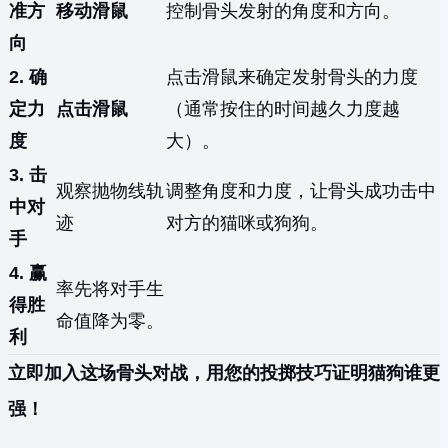
准方
移动滑鼠
控制骨头发射的角度和方向。
向
2. 确
点击滑鼠来确定发射骨头的力度
定力
点击滑鼠
（通常按住的时间越久力度越
度
大）。
3. 击
观察抛物线轨
调整角度和力度，让骨头成功击中
中对
迹
对方的猫咪或狗狗。
手
4. 赢
率先将对手生
得胜
命值降为零。
利
立即加入这场骨头对战，用您的投掷技巧证明猫狗谁更
强！