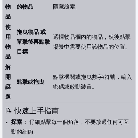
物
的物品
隱藏線索。
品
使
拖曳物品 或
用
選擇物品欄內的物品，然後點擊
單擊後再點擊
物
場景中需要使用該物品的位置。
目標
品
解
開
點擊機關或拖曳數字/符號，輸入
點擊或拖曳
謎
密碼或啟動裝置。
題
📝 快速上手指南
探索：
仔細點擊每一個角落，不要放過任何可互
動的細節。