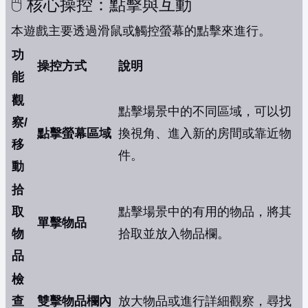
🖱️ 核心操控：點擊與互動
本遊戲主要透過滑鼠或觸控螢幕的點擊來進行。
功
操控方式
說明
能
觀
點擊場景中的不同區域，可以切
察/
點擊螢幕區域
換視角、進入新的房間或靠近物
移
件。
動
拾
取
點擊場景中的有用的物品，將其
單擊物品
物
拾取並放入物品欄。
品
檢
查
雙擊物品欄內
放大物品或進行詳細觀察，尋找