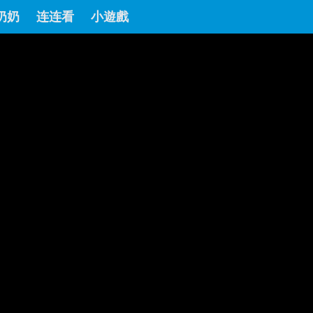
奶奶
连连看
小遊戲