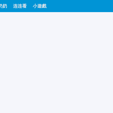
奶奶
连连看
小遊戲