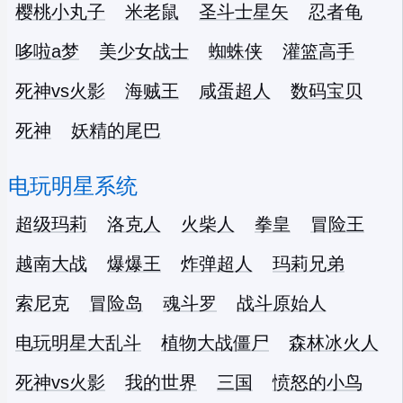
樱桃小丸子
米老鼠
圣斗士星矢
忍者龟
哆啦a梦
美少女战士
蜘蛛侠
灌篮高手
死神vs火影
海贼王
咸蛋超人
数码宝贝
死神
妖精的尾巴
电玩明星系统
超级玛莉
洛克人
火柴人
拳皇
冒险王
越南大战
爆爆王
炸弹超人
玛莉兄弟
索尼克
冒险岛
魂斗罗
战斗原始人
电玩明星大乱斗
植物大战僵尸
森林冰火人
死神vs火影
我的世界
三国
愤怒的小鸟