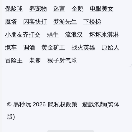
保龄球
养宠物
迷宫
企鹅
电眼美女
魔塔
闪客快打
梦游先生
下楼梯
小朋友齐打交
蜗牛
流浪汉
坏坏冰淇淋
缆车
调酒
黄金矿工
战火英雄
原始人
冒险王
老爹
猴子射气球
©
易秒玩
2026
隐私权政策
遊戲泡麵(繁体
版)