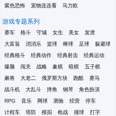
紫色恐怖
宠物连连看
马力欧
游戏专题系列
赛车
格斗
守城
女生
美女
发泄
大富翁
消消乐
篮球
棒球
足球
躲避球
经典格斗
经典动作
经典射击
经典运动
爆脑
闯关
战略
象棋
暗棋
五子棋
麻将
大老二
俄罗斯方块
跑酷
赛马
战斗机
大乱斗
摔角
钢琴
角色扮演
RPG
音乐
网球
测验
经营
停车
计程车
塔防
模拟
枪战
撞球
打字