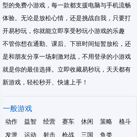
型的
免费小游戏
，每一款都支援电脑与手机流畅
体验。无论是放松心情，还是挑战自我，只要打
开易秒玩，你就能立即享受
秒玩小游戏
的乐趣
不管你想在通勤、课后、下班时间短暂放松，还
是和朋友分享一场刺激对战，不用登录的小游戏
就是你的最佳选择。立即收藏易秒玩，天天都有
新游戏，轻松秒开、快速上手！
一般游戏
动作
益智
经营
赛车
休闲
策略
格斗
发泄
运动
射击
枪战
三国
鱼类