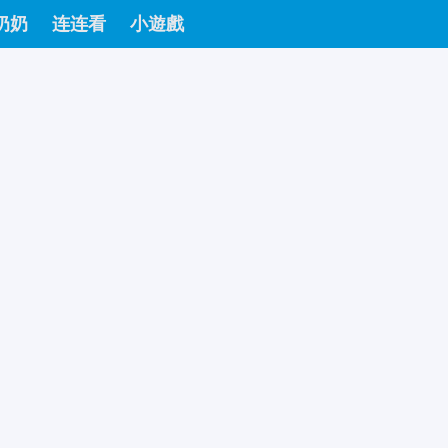
奶奶
连连看
小遊戲