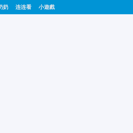
奶奶
连连看
小遊戲