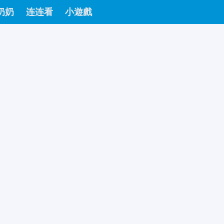
奶奶
连连看
小遊戲