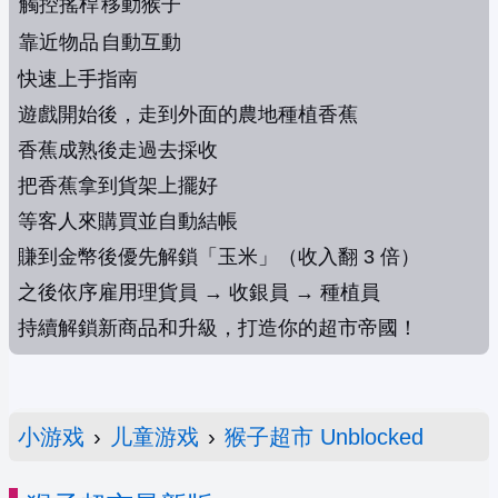
觸控搖桿
移動猴子
靠近物品
自動互動
快速上手指南
遊戲開始後，走到外面的農地種植香蕉
香蕉成熟後走過去採收
把香蕉拿到貨架上擺好
等客人來購買並自動結帳
賺到金幣後優先解鎖「玉米」（收入翻 3 倍）
之後依序雇用理貨員 → 收銀員 → 種植員
持續解鎖新商品和升級，打造你的超市帝國！
小游戏
›
儿童游戏
›
猴子超市 Unblocked