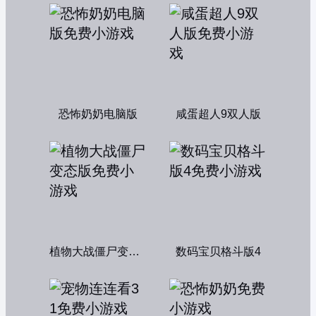
恐怖奶奶电脑版
咸蛋超人9双人版
植物大战僵尸变态版
数码宝贝格斗版4