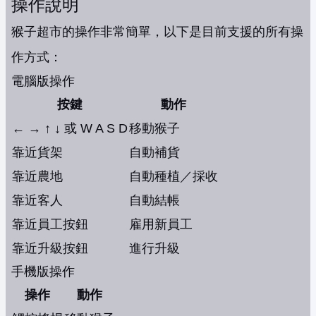
操作說明
猴子超市的操作非常簡單，以下是目前支援的所有操
作方式：
電腦版操作
按鍵
動作
← → ↑ ↓ 或 W A S D
移動猴子
靠近貨架
自動補貨
靠近農地
自動種植／採收
靠近客人
自動結帳
靠近員工按鈕
雇用新員工
靠近升級按鈕
進行升級
手機版操作
操作
動作