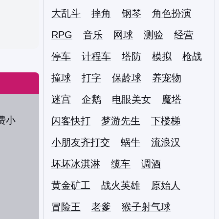
大乱斗
摔角
钢琴
角色扮演
RPG
音乐
网球
测验
经营
停车
计程车
塔防
模拟
枪战
撞球
打字
保龄球
养宠物
迷宫
企鹅
电眼美女
魔塔
闪客快打
梦游先生
下楼梯
小朋友齐打交
蜗牛
流浪汉
坏坏冰淇淋
缆车
调酒
黄金矿工
战火英雄
原始人
冒险王
老爹
猴子射气球