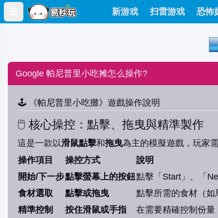
新游戏
扫雷游戏
恐怖
Open main menu
Google 帕尼普里小吃摊怎么操作?
🕹️ 《帕尼普里小吃攤》遊戲操作說明
🖱️ 核心操控：點擊、拖曳與精準製作
這是一款以
滑鼠點擊
和
拖曳
為主的模擬遊戲，玩家
操作項目
操控方式
說明
開始/下一步
點擊螢幕上的按鈕
點擊「Start」、
食材選取
點擊或拖曳
點擊所需的食材（如
精準控制
按住滑鼠或手指
在需要精確控制份量