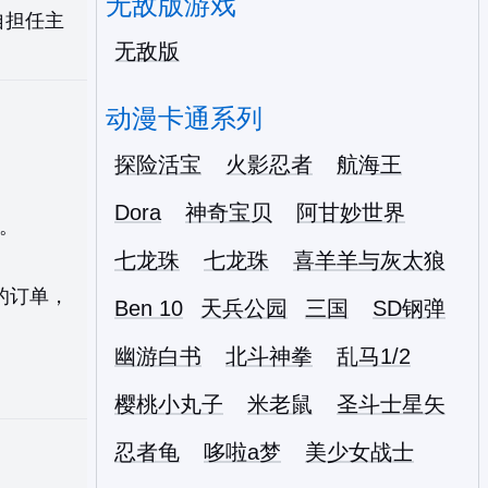
无敌版游戏
自担任主
无敌版
动漫卡通系列
探险活宝
火影忍者
航海王
Dora
神奇宝贝
阿甘妙世界
。
七龙珠
七龙珠
喜羊羊与灰太狼
的订单，
Ben 10
天兵公园
三国
SD钢弹
幽游白书
北斗神拳
乱马1/2
樱桃小丸子
米老鼠
圣斗士星矢
忍者龟
哆啦a梦
美少女战士