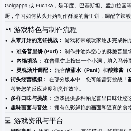
Golgappa 或 Fuchka，是印度、巴基斯坦、
厨，学习如何从头开始制作酥脆的普里饼，调配辛辣酸
🍴 游戏特色与制作流程
从零开始的烹饪挑战：
游戏将带领玩家逐步完成帕
准备普里饼 (Puri)：
制作并油炸空心的酥脆普里
内馅填装：
在普里饼上按出一个小洞，填入马铃
灵魂汤汁调配：
混合
酸甜水（Pani）
和
酸辣酱（C
街头经营模拟：
在部分版本中，您可能需要挑战「
考验您的反应速度和烹饪效率。
多样口味与挑战：
游戏提供多种帕尼普里口味让您
趣味画面与音效：
拥有色彩鲜艳的画面和逼真的食
💻 游戏资讯与平台