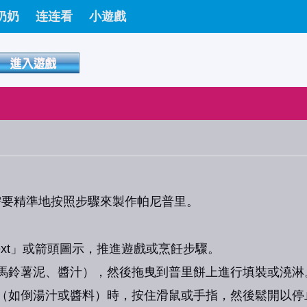
奶奶
连连看
小遊戲
需要精準地按照步驟來製作帕尼普里。
「Next」或箭頭圖示，推進遊戲或烹飪步驟。
馬鈴薯泥、醬汁），然後拖曳到普里餅上進行填裝或澆淋
（如倒湯汁或醬料）時，按住滑鼠或手指，然後鬆開以停