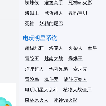
蜘蛛侠
灌篮高手
死神vs火影
海贼王
咸蛋超人
数码宝贝
死神
妖精的尾巴
电玩明星系统
超级玛莉
洛克人
火柴人
拳皇
冒险王
越南大战
爆爆王
炸弹超人
玛莉兄弟
索尼克
冒险岛
魂斗罗
战斗原始人
电玩明星大乱斗
植物大战僵尸
森林冰火人
死神vs火影