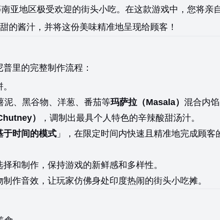
孟加拉国等南亚地区极受欢迎的街头小吃。在这款游戏中，您将亲
甜的酱汁，并将这份美味精准地呈现给顾客！
尼普里的完整制作流程：
饼。
薯泥、黑谷物、洋葱、番茄等
玛萨拉（Masala）
混合内馅
hutney）
，调制出最具个人特色的辛辣酸甜汤汁。
基于时间的模式
」，在限定时间内快速且精准地完成顾客
选择和制作，保持游戏的新鲜感和多样性。
物制作音效，让玩家仿佛身处印度热闹的街头小吃摊。