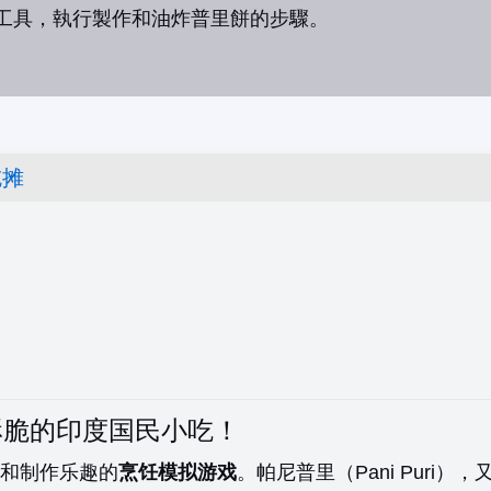
工具，執行製作和油炸普里餅的步驟。
吃摊
酥脆的印度国民小吃！
和制作乐趣的
烹饪模拟游戏
。帕尼普里（Pani Puri），