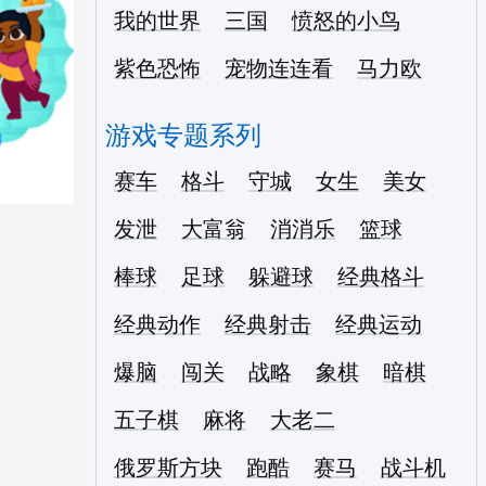
我的世界
三国
愤怒的小鸟
紫色恐怖
宠物连连看
马力欧
游戏专题系列
赛车
格斗
守城
女生
美女
发泄
大富翁
消消乐
篮球
棒球
足球
躲避球
经典格斗
经典动作
经典射击
经典运动
爆脑
闯关
战略
象棋
暗棋
五子棋
麻将
大老二
俄罗斯方块
跑酷
赛马
战斗机