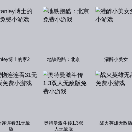
anley博士的家2
地铁跑酷：北京
灌醉小美女
物连连看31无敌
奥特曼激斗传1.3双
战火英雄无敌
版
人无敌版