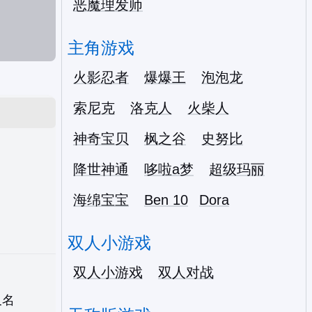
恶魔理发师
主角游戏
火影忍者
爆爆王
泡泡龙
索尼克
洛克人
火柴人
神奇宝贝
枫之谷
史努比
降世神通
哆啦a梦
超级玛丽
海绵宝宝
Ben 10
Dora
双人小游戏
双人小游戏
双人对战
又名