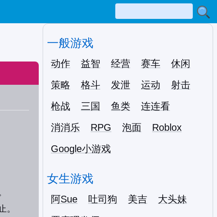
一般游戏
动作
益智
经营
赛车
休闲
策略
格斗
发泄
运动
射击
枪战
三国
鱼类
连连看
消消乐
RPG
泡面
Roblox
Google小游戏
女生游戏
。
阿Sue
吐司狗
美吉
大头妹
止。