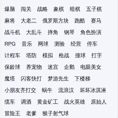
爆脑
闯关
战略
象棋
暗棋
五子棋
麻将
大老二
俄罗斯方块
跑酷
赛马
战斗机
大乱斗
摔角
钢琴
角色扮演
RPG
音乐
网球
测验
经营
停车
计程车
塔防
模拟
枪战
撞球
打字
保龄球
养宠物
迷宫
企鹅
电眼美女
魔塔
闪客快打
梦游先生
下楼梯
小朋友齐打交
蜗牛
流浪汉
坏坏冰淇淋
缆车
调酒
黄金矿工
战火英雄
原始人
冒险王
老爹
猴子射气球