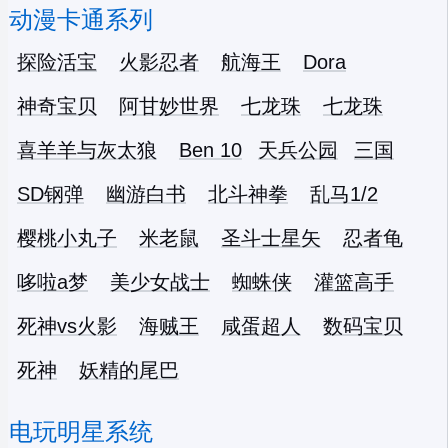
动漫卡通系列
探险活宝
火影忍者
航海王
Dora
神奇宝贝
阿甘妙世界
七龙珠
七龙珠
喜羊羊与灰太狼
Ben 10
天兵公园
三国
SD钢弹
幽游白书
北斗神拳
乱马1/2
樱桃小丸子
米老鼠
圣斗士星矢
忍者龟
哆啦a梦
美少女战士
蜘蛛侠
灌篮高手
死神vs火影
海贼王
咸蛋超人
数码宝贝
死神
妖精的尾巴
电玩明星系统