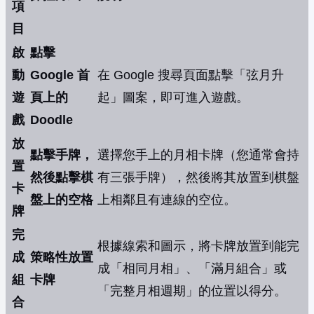
項
目
啟
點擊
動
Google 首
在 Google 搜尋頁面點擊「弦月升
遊
頁上的
起」圖案，即可進入遊戲。
戲
Doodle
放
點擊手牌，
選擇您手上的月相卡牌（您通常會持
置
然後點擊棋
有三張手牌），然後將其放置到棋盤
卡
盤上的空格
上相鄰且有連線的空位。
牌
完
根據線索和圖示，將卡牌放置到能完
成
策略性放置
成「相同月相」、「滿月組合」或
組
卡牌
「完整月相週期」的位置以得分。
合