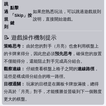
跳
點擊
過
如果您熟悉玩法，可以跳過遊戲規則
「Skip」按
規
說明，直接開始遊戲。
鍵
則
📝 遊戲操作機制提示
策略思考：
由於您的對手（月亮）也會利用棋盤上
的卡牌來得分，因此您必須
預先思考
，確保您的放置
不僅能得分，還能阻止對手完成高分組合。
觀察連線：
仔細查看棋盤上格子之間的
連線路徑
，
這些是構成得分組合的唯一路徑。
目標通關：
玩家的目標是在圖板卡牌放滿後，總得
分高於「月亮」對手，才能獲勝並晉級到下一個難度
更大的棋盤。