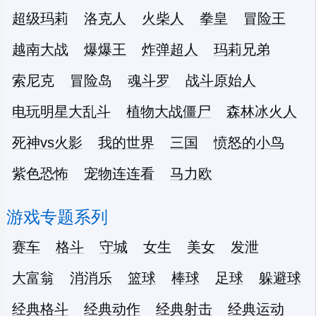
超级玛莉
洛克人
火柴人
拳皇
冒险王
越南大战
爆爆王
炸弹超人
玛莉兄弟
索尼克
冒险岛
魂斗罗
战斗原始人
电玩明星大乱斗
植物大战僵尸
森林冰火人
死神vs火影
我的世界
三国
愤怒的小鸟
紫色恐怖
宠物连连看
马力欧
游戏专题系列
赛车
格斗
守城
女生
美女
发泄
大富翁
消消乐
篮球
棒球
足球
躲避球
经典格斗
经典动作
经典射击
经典运动