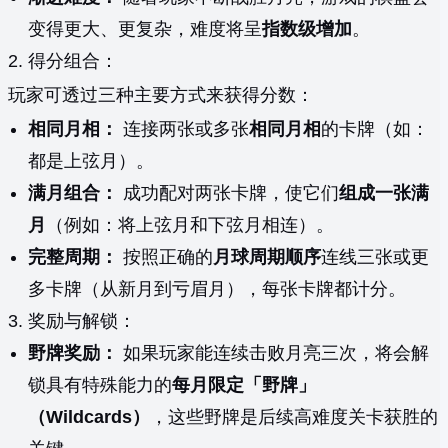
变得更大、更复杂，难度将呈
指数级增加
。
2. 得分组合：
玩家可透过三种主要方式来获得分数：
相同月相：
连接两张或多张
相同月相
的卡牌（如：
都是上弦月）。
满月组合：
成功配对两张卡牌，使它们
组成一张满
月
（例如：将上弦月和下弦月相连）。
完整周期：
按照正确的
月球周期顺序
连线三张或更
多卡牌（从新月到亏眉月），每张卡牌都计分。
3. 奖励与解锁：
野牌奖励：
如果玩家能连续击败月亮三次，将会解
锁具有特殊能力的
每月限定「野牌」
（Wildcards）
，这些野牌是后续高难度关卡获胜的