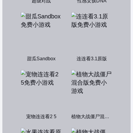
超级对战
性感女孩DNA
甜瓜Sandbox
连连看3.1原版
宠物连连看2 5
植物大战僵尸混合版