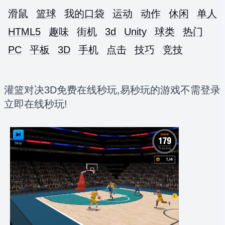
滑鼠
篮球
我的口袋
运动
动作
休闲
单人
HTML5
趣味
街机
3d
Unity
球类
热门
PC
平板
3D
手机
点击
技巧
竞技
灌篮对决3D免费在线秒玩,易秒玩的游戏不需登录
立即在线秒玩!