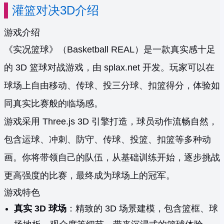
灌篮对决3D介绍
游戏介绍
《实况篮球》（Basketball REAL）是一款真实感十足
的 3D 篮球对战游戏，由 splax.net 开发。玩家可以在
球场上自由移动、传球、投三分球、扣篮得分，体验如
同真实比赛般的临场感。
游戏采用 Three.js 3D 引擎打造，球员动作流畅自然，
包含运球、冲刺、防守、传球、投篮、扣篮等多种动
画。你将带领自己的队伍，从基础训练开始，逐步挑战
更高强度的比赛，最终成为球场上的冠军。
游戏特色
真实 3D 球场
：精致的 3D 场景建模，包含篮框、球