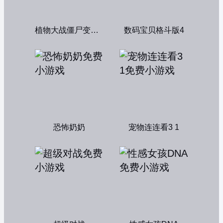
植物大战僵尸变态版
数码宝贝格斗版4
恐怖奶奶
宠物连连看3 1