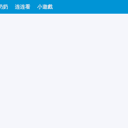
奶奶
连连看
小遊戲