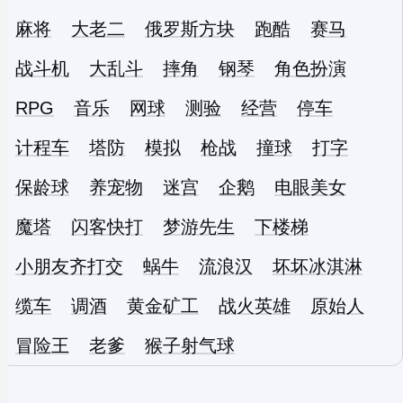
麻将
大老二
俄罗斯方块
跑酷
赛马
战斗机
大乱斗
摔角
钢琴
角色扮演
RPG
音乐
网球
测验
经营
停车
计程车
塔防
模拟
枪战
撞球
打字
保龄球
养宠物
迷宫
企鹅
电眼美女
魔塔
闪客快打
梦游先生
下楼梯
小朋友齐打交
蜗牛
流浪汉
坏坏冰淇淋
缆车
调酒
黄金矿工
战火英雄
原始人
冒险王
老爹
猴子射气球