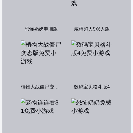
恐怖奶奶电脑版
咸蛋超人9双人版
植物大战僵尸变态版
数码宝贝格斗版4