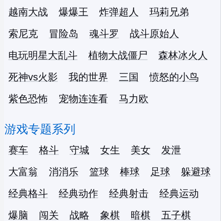
越南大战
爆爆王
炸弹超人
玛莉兄弟
索尼克
冒险岛
魂斗罗
战斗原始人
电玩明星大乱斗
植物大战僵尸
森林冰火人
死神vs火影
我的世界
三国
愤怒的小鸟
紫色恐怖
宠物连连看
马力欧
游戏专题系列
赛车
格斗
守城
女生
美女
发泄
大富翁
消消乐
篮球
棒球
足球
躲避球
经典格斗
经典动作
经典射击
经典运动
爆脑
闯关
战略
象棋
暗棋
五子棋