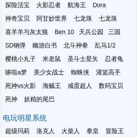
探险活宝
火影忍者
航海王
Dora
神奇宝贝
阿甘妙世界
七龙珠
七龙珠
喜羊羊与灰太狼
Ben 10
天兵公园
三国
SD钢弹
幽游白书
北斗神拳
乱马1/2
樱桃小丸子
米老鼠
圣斗士星矢
忍者龟
哆啦a梦
美少女战士
蜘蛛侠
灌篮高手
死神vs火影
海贼王
咸蛋超人
数码宝贝
死神
妖精的尾巴
电玩明星系统
超级玛莉
洛克人
火柴人
拳皇
冒险王