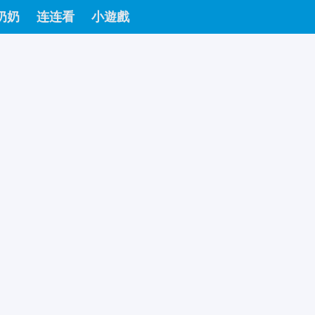
奶奶
连连看
小遊戲