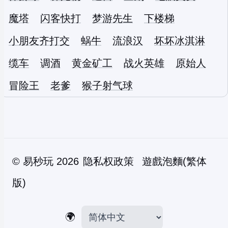
魔塔
闪客快打
梦游先生
下楼梯
小朋友齐打交
蜗牛
流浪汉
坏坏冰淇淋
缆车
调酒
黄金矿工
战火英雄
原始人
冒险王
老爹
猴子射气球
©
易秒玩
2026
隐私权政策
遊戲泡麵(繁体
版)
🌍