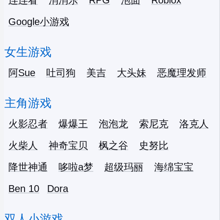
连连看
消消乐
RPG
泡面
Roblox
Google小游戏
女生游戏
阿Sue
吐司狗
美吉
大头妹
恶魔理发师
主角游戏
火影忍者
爆爆王
泡泡龙
索尼克
洛克人
火柴人
神奇宝贝
枫之谷
史努比
降世神通
哆啦a梦
超级玛丽
海绵宝宝
Ben 10
Dora
双人小游戏