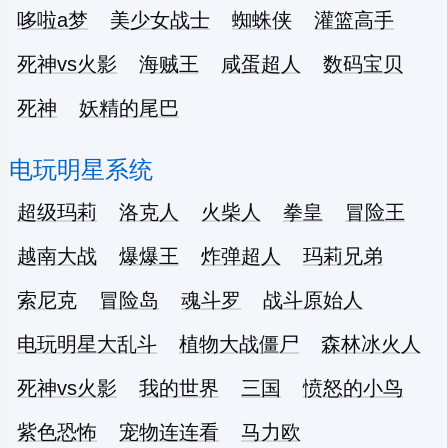
哆啦a梦
美少女战士
蜘蛛侠
灌篮高手
死神vs火影
海贼王
咸蛋超人
数码宝贝
死神
妖精的尾巴
电玩明星系统
超级玛莉
洛克人
火柴人
拳皇
冒险王
越南大战
爆爆王
炸弹超人
玛莉兄弟
索尼克
冒险岛
魂斗罗
战斗原始人
电玩明星大乱斗
植物大战僵尸
森林冰火人
死神vs火影
我的世界
三国
愤怒的小鸟
紫色恐怖
宠物连连看
马力欧