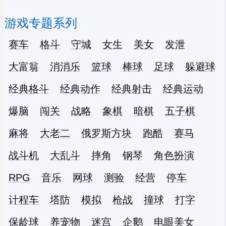
游戏专题系列
赛车
格斗
守城
女生
美女
发泄
大富翁
消消乐
篮球
棒球
足球
躲避球
经典格斗
经典动作
经典射击
经典运动
爆脑
闯关
战略
象棋
暗棋
五子棋
麻将
大老二
俄罗斯方块
跑酷
赛马
战斗机
大乱斗
摔角
钢琴
角色扮演
RPG
音乐
网球
测验
经营
停车
计程车
塔防
模拟
枪战
撞球
打字
保龄球
养宠物
迷宫
企鹅
电眼美女