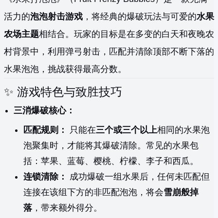
活力的
泡泡射击游戏
，将经典的爆破玩法与可爱的
水果
农场主题
相结合。玩家的目标是在多变的白天和夜晚农
村背景中，利用弹弓射击，匹配并清除顶部不断下落的
水果泡泡，挑战获得最高分数。
✨ 游戏特色与致胜技巧
三消爆破核心：
匹配规则：
只能在
三个或三个以上
相同的水果泡
泡聚集时，才能将其爆破清除。常见的水果包
括：苹果、蓝莓、樱桃、柠檬、李子和西瓜。
连锁清除：
成功爆破一组水果后，任何未匹配但
连接在该组下方的非匹配泡泡，将会
雪崩般掉
落
，带来额外得分。