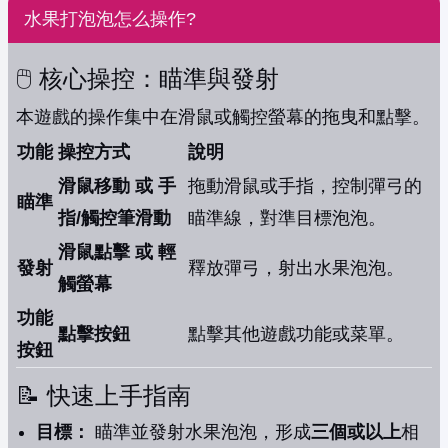
水果打泡泡怎么操作?
🖱️ 核心操控：瞄準與發射
本遊戲的操作集中在滑鼠或觸控螢幕的拖曳和點擊。
功能
操控方式
說明
滑鼠移動 或 手
拖動滑鼠或手指，控制彈弓的
瞄準
指/觸控筆滑動
瞄準線，對準目標泡泡。
滑鼠點擊 或 輕
發射
釋放彈弓，射出水果泡泡。
觸螢幕
功能
點擊按鈕
點擊其他遊戲功能或菜單。
按鈕
📝 快速上手指南
目標：
瞄準並發射水果泡泡，形成
三個或以上
相