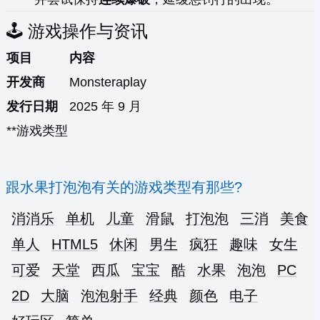
🕹️ 游戏操作与资讯
项目
内容
开发商
Monsteraplay
发行日期
2025 年 9 月
**游戏类型
跟水果打泡泡有关的游戏类型有那些?
消消乐
单机
儿童
滑鼠
打泡泡
三消
美食
单人
HTML5
休闲
男生
疯狂
趣味
女生
可爱
天堂
西瓜
宝宝
酷
水果
泡泡
PC
2D
大脑
泡泡射手
经典
颜色
电子