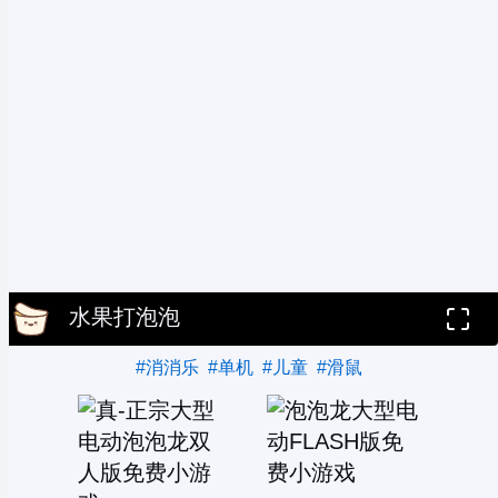
水果打泡泡
#消消乐
#单机
#儿童
#滑鼠