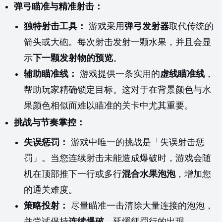
弹弓瞄准与精准射击：
独特射击工具：
游戏采用
弹弓发射器
取代传统的
箭头或大砲。每次射击发射一颗水果，并且会显
示
下一颗发射物的预览
。
辅助瞄准线：
游戏提供一条实用的
虚线瞄准线
，
帮助玩家精确锁定目标。这对于在背景颜色与水
果颜色相似而难以瞄准的关卡中尤其重要。
挑战与节奏掌控：
失误惩罚：
游戏中唯一的挑战是「失误射击惩
罚」。当您连续射击未能造成爆破时，游戏会随
机在顶部推下一行或多行
混合水果泡泡
，增加您
的通关难度。
策略投射：
尽量瞄准一击清除大量连接的泡泡，
并尝试保持
连续爆破
，延缓惩罚行的出现。