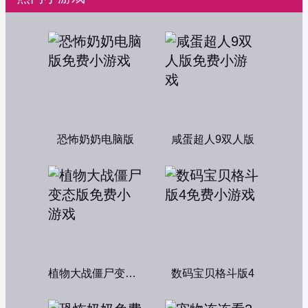
恐怖奶奶电脑版
咸蛋超人9双人版
植物大战僵尸变态版
数码宝贝格斗版4