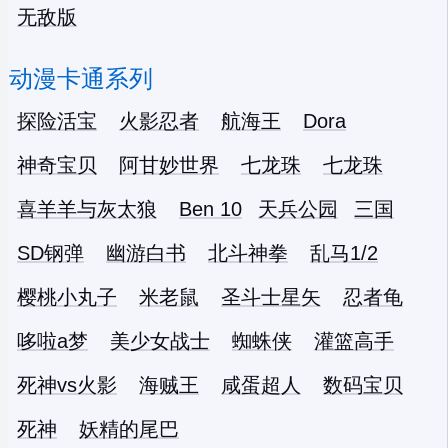
无敌版
动漫卡通系列
探险活宝
火影忍者
航海王
Dora
神奇宝贝
阿甘妙世界
七龙珠
七龙珠
喜羊羊与灰太狼
Ben 10
天兵公园
三国
SD钢弹
幽游白书
北斗神拳
乱马1/2
樱桃小丸子
米老鼠
圣斗士星矢
忍者龟
哆啦a梦
美少女战士
蜘蛛侠
灌篮高手
死神vs火影
海贼王
咸蛋超人
数码宝贝
死神
妖精的尾巴