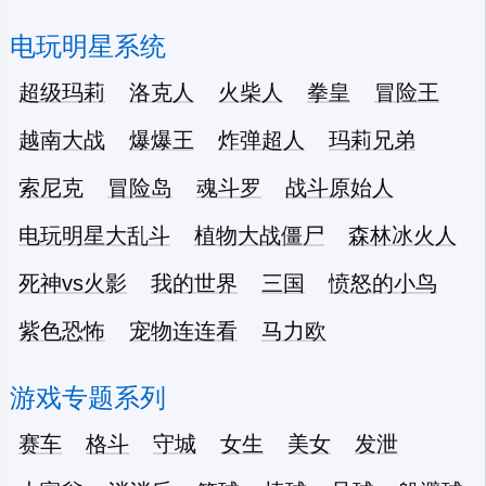
电玩明星系统
超级玛莉
洛克人
火柴人
拳皇
冒险王
越南大战
爆爆王
炸弹超人
玛莉兄弟
索尼克
冒险岛
魂斗罗
战斗原始人
电玩明星大乱斗
植物大战僵尸
森林冰火人
死神vs火影
我的世界
三国
愤怒的小鸟
紫色恐怖
宠物连连看
马力欧
游戏专题系列
赛车
格斗
守城
女生
美女
发泄