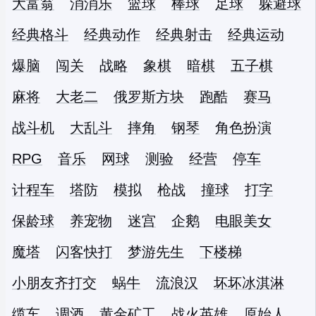
大富翁
消消乐
篮球
棒球
足球
躲避球
经典格斗
经典动作
经典射击
经典运动
爆脑
闯关
战略
象棋
暗棋
五子棋
麻将
大老二
俄罗斯方块
跑酷
赛马
战斗机
大乱斗
摔角
钢琴
角色扮演
RPG
音乐
网球
测验
经营
停车
计程车
塔防
模拟
枪战
撞球
打字
保龄球
养宠物
迷宫
企鹅
电眼美女
魔塔
闪客快打
梦游先生
下楼梯
小朋友齐打交
蜗牛
流浪汉
坏坏冰淇淋
缆车
调酒
黄金矿工
战火英雄
原始人