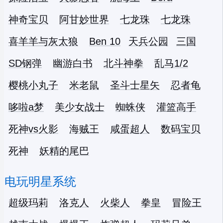
神奇宝贝
阿甘妙世界
七龙珠
七龙珠
喜羊羊与灰太狼
Ben 10
天兵公园
三国
SD钢弹
幽游白书
北斗神拳
乱马1/2
樱桃小丸子
米老鼠
圣斗士星矢
忍者龟
哆啦a梦
美少女战士
蜘蛛侠
灌篮高手
死神vs火影
海贼王
咸蛋超人
数码宝贝
死神
妖精的尾巴
电玩明星系统
超级玛莉
洛克人
火柴人
拳皇
冒险王