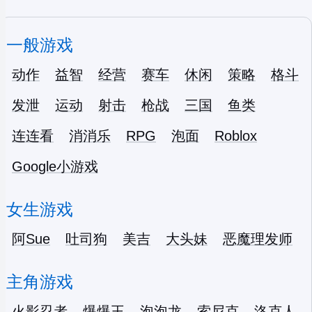
一般游戏
动作
益智
经营
赛车
休闲
策略
格斗
发泄
运动
射击
枪战
三国
鱼类
连连看
消消乐
RPG
泡面
Roblox
Google小游戏
女生游戏
阿Sue
吐司狗
美吉
大头妹
恶魔理发师
主角游戏
火影忍者
爆爆王
泡泡龙
索尼克
洛克人