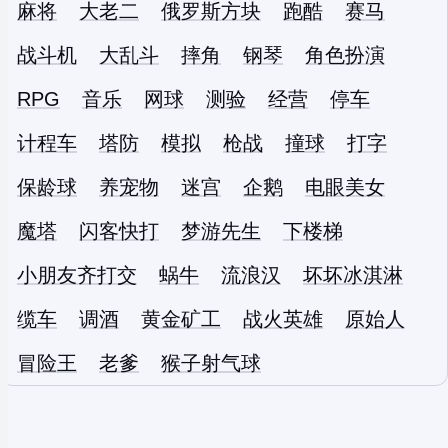
麻将
大老二
俄罗斯方块
跑酷
赛马
战斗机
大乱斗
摔角
钢琴
角色扮演
RPG
音乐
网球
测验
经营
停车
计程车
塔防
模拟
枪战
撞球
打字
保龄球
养宠物
迷宫
企鹅
电眼美女
魔塔
闪客快打
梦游先生
下楼梯
小朋友齐打交
蜗牛
流浪汉
坏坏冰淇淋
缆车
调酒
黄金矿工
战火英雄
原始人
冒险王
老爹
猴子射气球