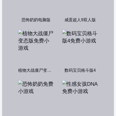
恐怖奶奶电脑版
咸蛋超人9双人版
植物大战僵尸变态版
数码宝贝格斗版4