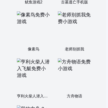
鱿鱼游戏2
古墓逃亡手机版
像素鸟
老师别抓我
亨利火柴人潜入飞艇
方舟物语