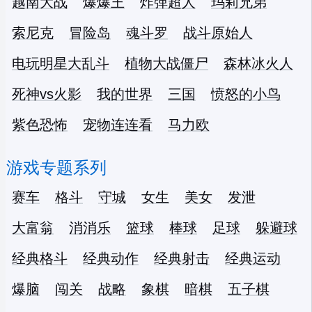
越南大战
爆爆王
炸弹超人
玛莉兄弟
索尼克
冒险岛
魂斗罗
战斗原始人
电玩明星大乱斗
植物大战僵尸
森林冰火人
死神vs火影
我的世界
三国
愤怒的小鸟
紫色恐怖
宠物连连看
马力欧
游戏专题系列
赛车
格斗
守城
女生
美女
发泄
大富翁
消消乐
篮球
棒球
足球
躲避球
经典格斗
经典动作
经典射击
经典运动
爆脑
闯关
战略
象棋
暗棋
五子棋