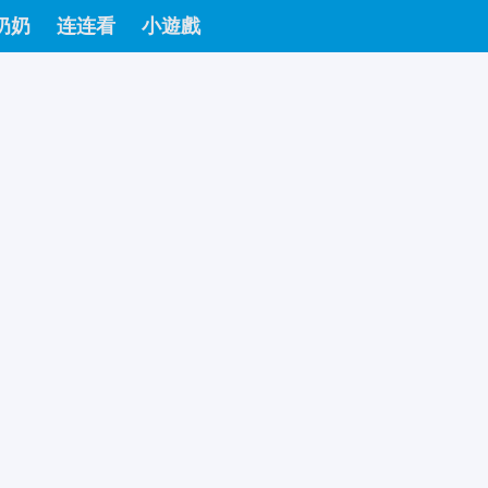
奶奶
连连看
小遊戲