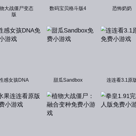
物大战僵尸变态
数码宝贝格斗版4
恐怖奶奶
版
性感女孩DNA
甜瓜Sandbox
连连看3.1原