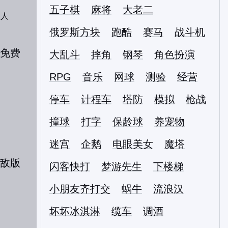
五子棋
麻将
大老二
双人
俄罗斯方块
跑酷
赛马
战斗机
大乱斗
摔角
钢琴
角色扮演
RPG
音乐
网球
测验
经营
停车
计程车
塔防
模拟
枪战
撞球
打字
保龄球
养宠物
迷宫
企鹅
电眼美女
魔塔
闪客快打
梦游先生
下楼梯
小朋友齐打交
蜗牛
流浪汉
坏坏冰淇淋
缆车
调酒