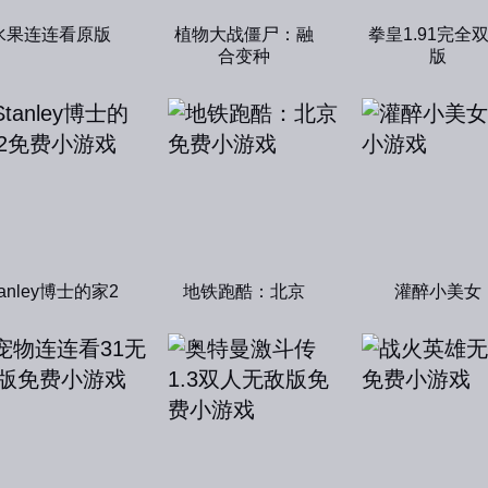
水果连连看原版
植物大战僵尸：融
拳皇1.91完全
合变种
版
tanley博士的家2
地铁跑酷：北京
灌醉小美女