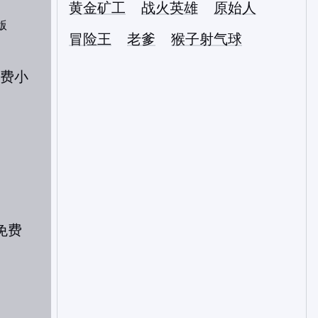
黄金矿工
战火英雄
原始人
版
冒险王
老爹
猴子射气球