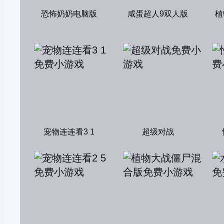
恐怖奶奶电脑版
咸蛋超人9双人版
植
宠物连连看3 1
超级对战