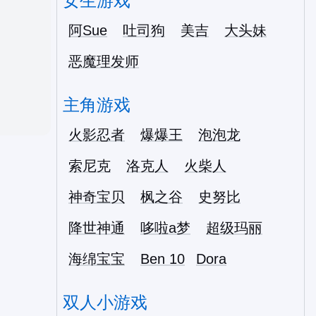
女生游戏
阿Sue
吐司狗
美吉
大头妹
恶魔理发师
主角游戏
火影忍者
爆爆王
泡泡龙
索尼克
洛克人
火柴人
神奇宝贝
枫之谷
史努比
降世神通
哆啦a梦
超级玛丽
海绵宝宝
Ben 10
Dora
双人小游戏