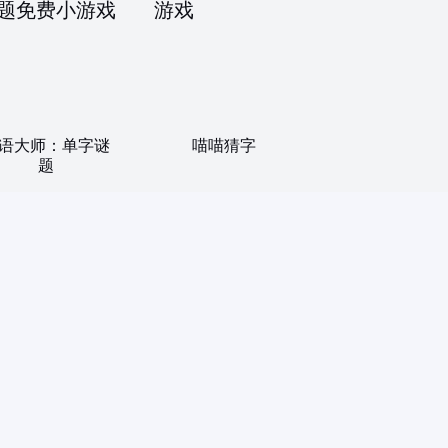
语大师：单字谜
喵喵猜字
题