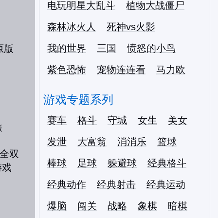
电玩明星大乱斗
植物大战僵尸
森林冰火人
死神vs火影
我的世界
三国
愤怒的小鸟
紫色恐怖
宠物连连看
马力欧
游戏专题系列
赛车
格斗
守城
女生
美女
版
发泄
大富翁
消消乐
篮球
棒球
足球
躲避球
经典格斗
经典动作
经典射击
经典运动
爆脑
闯关
战略
象棋
暗棋