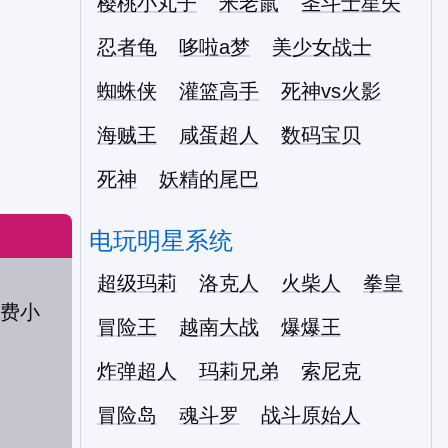
樱桃小丸子
米老鼠
圣斗士星矢
忍者龟
哆啦a梦
美少女战士
蜘蛛侠
灌篮高手
死神vs火影
海贼王
咸蛋超人
数码宝贝
死神
妖精的尾巴
电玩明星系统
超级玛莉
洛克人
火柴人
拳皇
冒险王
越南大战
爆爆王
炸弹超人
玛莉兄弟
索尼克
冒险岛
魂斗罗
战斗原始人