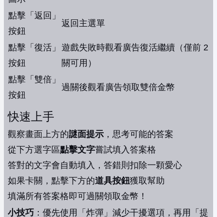
點擊「返回」
返回主選單
按鈕
點擊「復活」
遊戲失敗時觀看廣告復活繼續（僅前 2
按鈕
關可用）
點擊「雙倍」
過關後觀看廣告領取雙倍金幣
按鈕
快速上手
觀察畫面上方的
謎面提示
，思考可能的答案
從下方選字區
點擊文字
嘗試填入答案格
答對的文字會自動填入，答錯則扣除一顆愛心
如果卡關，點擊下方的
道具按鈕
獲取幫助
填滿所有答案格即可過關領取金幣！
小技巧
：優先使用「炸彈」減少干擾選項，再用「提