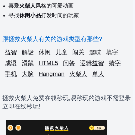
喜爱
火柴人
风格的可爱动画
寻找
休闲小品
打发时间的玩家
跟拯救火柴人有关的游戏类型有那些?
益智
解谜
休闲
儿童
闯关
趣味
填字
成语
滑鼠
HTML5
问答
逻辑益智
猜字
手机
大脑
Hangman
火柴人
单人
拯救火柴人免费在线秒玩,易秒玩的游戏不需登录
立即在线秒玩!