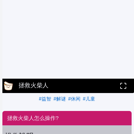
拯救火柴人
#益智
#解谜
#休闲
#儿童
拯救火柴人怎么操作?