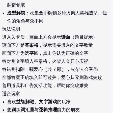
翻倍领取
造型解锁
：收集金币解锁多种火柴人英雄造型，让
你的角色与众不同
玩法说明
进入关卡后，画面上方会显示
谜面
（题目提示）
谜面下方是
答案格
，显示需要填入的文字数量
画面下方为
选字区
，点击你认为正确的文字
答对则文字填入答案格，火柴人会开心庆祝
答错则扣除一颗爱心（共 7 颗），火柴人会受伤
全部答案正确填入即可过关；爱心归零则游戏失败
善用道具和广告复活功能，帮助你突破难关
适合玩家
喜欢
益智解谜
、
文字游戏
的玩家
想训练
词汇量
与
逻辑推理
能力的朋友