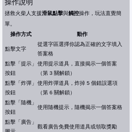
操作說明
拯救火柴人支援
滑鼠點擊
與
觸控
操作，玩法直覺簡
單。
操作方式
動作
從選字區選擇你認為正確的文字填入
點擊文字
答案格
點擊「提示」
使用提示道具，直接揭示一個答案
按鈕
（第 3 關解鎖）
點擊「炸彈」
使用炸彈道具，炸掉 5 個錯誤選項
按鈕
（第 6 關解鎖）
點擊「隨機」
使用隨機提示，隨機揭示一個答案格
按鈕
點擊「廣告」
觀看廣告免費使用道具或領取獎勵
圖示