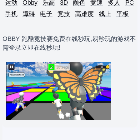
运动
Obby
乐高
3D
颜色
竞速
多人
PC
手机
障碍
电子
竞技
高难度
线上
平板
OBBY 跑酷竞技赛免费在线秒玩,易秒玩的游戏不
需登录立即在线秒玩!