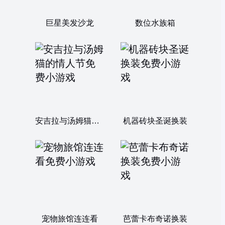
巨星美发沙龙
数位水族箱
安吉拉与汤姆猫的情人节
机器砖块圣诞换装
宠物旅馆连连看
芭蕾卡布奇诺换装