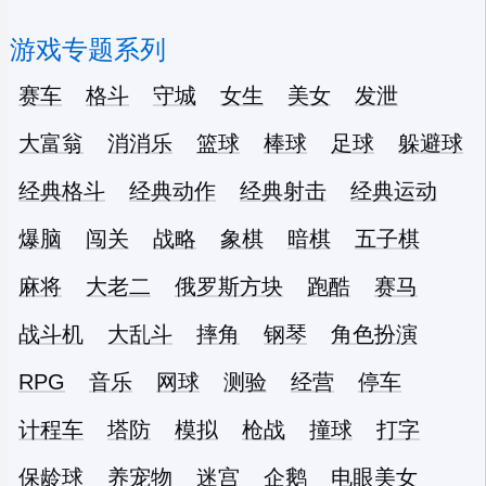
游戏专题系列
赛车
格斗
守城
女生
美女
发泄
大富翁
消消乐
篮球
棒球
足球
躲避球
经典格斗
经典动作
经典射击
经典运动
爆脑
闯关
战略
象棋
暗棋
五子棋
麻将
大老二
俄罗斯方块
跑酷
赛马
战斗机
大乱斗
摔角
钢琴
角色扮演
RPG
音乐
网球
测验
经营
停车
计程车
塔防
模拟
枪战
撞球
打字
保龄球
养宠物
迷宫
企鹅
电眼美女