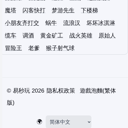
魔塔
闪客快打
梦游先生
下楼梯
小朋友齐打交
蜗牛
流浪汉
坏坏冰淇淋
缆车
调酒
黄金矿工
战火英雄
原始人
冒险王
老爹
猴子射气球
©
易秒玩
2026
隐私权政策
遊戲泡麵(繁体
版)
🌍