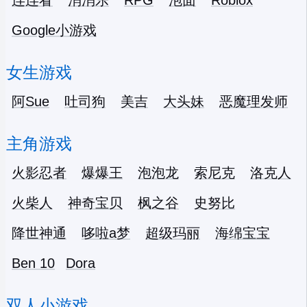
连连看
消消乐
RPG
泡面
Roblox
Google小游戏
女生游戏
阿Sue
吐司狗
美吉
大头妹
恶魔理发师
主角游戏
火影忍者
爆爆王
泡泡龙
索尼克
洛克人
火柴人
神奇宝贝
枫之谷
史努比
降世神通
哆啦a梦
超级玛丽
海绵宝宝
Ben 10
Dora
双人小游戏