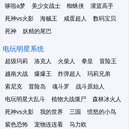
哆啦a梦
美少女战士
蜘蛛侠
灌篮高手
死神vs火影
海贼王
咸蛋超人
数码宝贝
死神
妖精的尾巴
电玩明星系统
超级玛莉
洛克人
火柴人
拳皇
冒险王
越南大战
爆爆王
炸弹超人
玛莉兄弟
索尼克
冒险岛
魂斗罗
战斗原始人
电玩明星大乱斗
植物大战僵尸
森林冰火人
死神vs火影
我的世界
三国
愤怒的小鸟
紫色恐怖
宠物连连看
马力欧