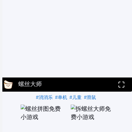
螺丝大师
#消消乐
#单机
#儿童
#滑鼠