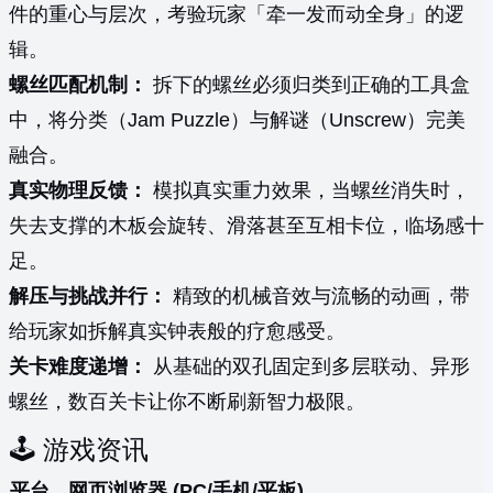
件的重心与层次，考验玩家「牵一发而动全身」的逻
辑。
螺丝匹配机制：
拆下的螺丝必须归类到正确的工具盒
中，将分类（Jam Puzzle）与解谜（Unscrew）完美
融合。
真实物理反馈：
模拟真实重力效果，当螺丝消失时，
失去支撑的木板会旋转、滑落甚至互相卡位，临场感十
足。
解压与挑战并行：
精致的机械音效与流畅的动画，带
给玩家如拆解真实钟表般的疗愈感受。
关卡难度递增：
从基础的双孔固定到多层联动、异形
螺丝，数百关卡让你不断刷新智力极限。
🕹️ 游戏资讯
平台
网页浏览器 (PC/手机/平板)