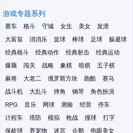
游戏专题系列
赛车
格斗
守城
女生
美女
发泄
大富翁
消消乐
篮球
棒球
足球
躲避球
经典格斗
经典动作
经典射击
经典运动
爆脑
闯关
战略
象棋
暗棋
五子棋
麻将
大老二
俄罗斯方块
跑酷
赛马
战斗机
大乱斗
摔角
钢琴
角色扮演
RPG
音乐
网球
测验
经营
停车
计程车
塔防
模拟
枪战
撞球
打字
保龄球
养宠物
迷宫
企鹅
电眼美女