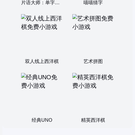
片语大师：单字谜题
喵喵猜字
双人线上西洋棋
艺术拼图
经典UNO
精英西洋棋