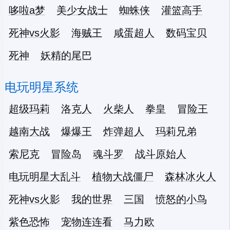
哆啦a梦
美少女战士
蜘蛛侠
灌篮高手
死神vs火影
海贼王
咸蛋超人
数码宝贝
死神
妖精的尾巴
电玩明星系统
超级玛莉
洛克人
火柴人
拳皇
冒险王
越南大战
爆爆王
炸弹超人
玛莉兄弟
索尼克
冒险岛
魂斗罗
战斗原始人
电玩明星大乱斗
植物大战僵尸
森林冰火人
死神vs火影
我的世界
三国
愤怒的小鸟
紫色恐怖
宠物连连看
马力欧