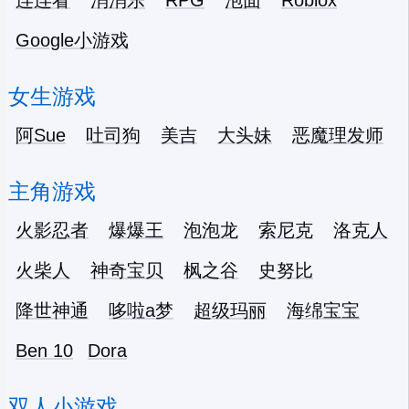
连连看
消消乐
RPG
泡面
Roblox
Google小游戏
女生游戏
阿Sue
吐司狗
美吉
大头妹
恶魔理发师
主角游戏
火影忍者
爆爆王
泡泡龙
索尼克
洛克人
火柴人
神奇宝贝
枫之谷
史努比
降世神通
哆啦a梦
超级玛丽
海绵宝宝
Ben 10
Dora
双人小游戏