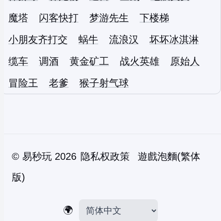
魔塔
闪客快打
梦游先生
下楼梯
小朋友齐打交
蜗牛
流浪汉
坏坏冰淇淋
缆车
调酒
黄金矿工
战火英雄
原始人
冒险王
老爹
猴子射气球
©
易秒玩
2026
隐私权政策
遊戲泡麵(繁体
版)
🌍