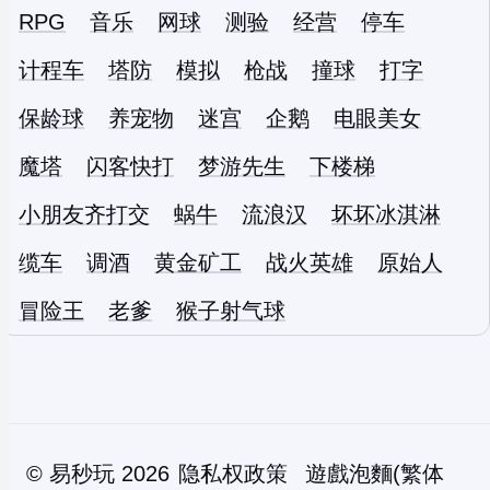
RPG
音乐
网球
测验
经营
停车
计程车
塔防
模拟
枪战
撞球
打字
保龄球
养宠物
迷宫
企鹅
电眼美女
魔塔
闪客快打
梦游先生
下楼梯
小朋友齐打交
蜗牛
流浪汉
坏坏冰淇淋
缆车
调酒
黄金矿工
战火英雄
原始人
冒险王
老爹
猴子射气球
©
易秒玩
2026
隐私权政策
遊戲泡麵(繁体