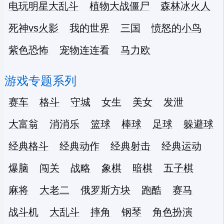
电玩明星大乱斗
植物大战僵尸
森林冰火人
死神vs火影
我的世界
三国
愤怒的小鸟
紫色恐怖
宠物连连看
马力欧
游戏专题系列
赛车
格斗
守城
女生
美女
发泄
大富翁
消消乐
篮球
棒球
足球
躲避球
经典格斗
经典动作
经典射击
经典运动
爆脑
闯关
战略
象棋
暗棋
五子棋
麻将
大老二
俄罗斯方块
跑酷
赛马
战斗机
大乱斗
摔角
钢琴
角色扮演