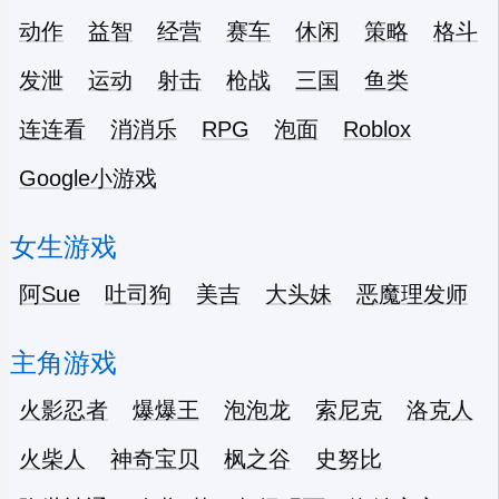
动作
益智
经营
赛车
休闲
策略
格斗
发泄
运动
射击
枪战
三国
鱼类
连连看
消消乐
RPG
泡面
Roblox
Google小游戏
女生游戏
阿Sue
吐司狗
美吉
大头妹
恶魔理发师
主角游戏
火影忍者
爆爆王
泡泡龙
索尼克
洛克人
火柴人
神奇宝贝
枫之谷
史努比