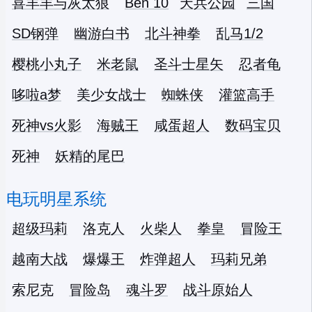
喜羊羊与灰太狼
Ben 10
天兵公园
三国
SD钢弹
幽游白书
北斗神拳
乱马1/2
樱桃小丸子
米老鼠
圣斗士星矢
忍者龟
哆啦a梦
美少女战士
蜘蛛侠
灌篮高手
死神vs火影
海贼王
咸蛋超人
数码宝贝
死神
妖精的尾巴
电玩明星系统
超级玛莉
洛克人
火柴人
拳皇
冒险王
越南大战
爆爆王
炸弹超人
玛莉兄弟
索尼克
冒险岛
魂斗罗
战斗原始人