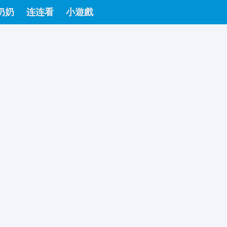
奶奶
连连看
小遊戲