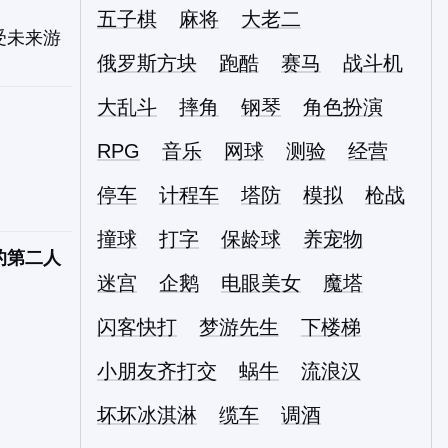
五子棋
麻将
大老二
受未来游
俄罗斯方块
跑酷
赛马
战斗机
大乱斗
摔角
钢琴
角色扮演
RPG
音乐
网球
测验
经营
。
停车
计程车
塔防
模拟
枪战
撞球
打字
保龄球
养宠物
的第二人
迷宫
企鹅
电眼美女
魔塔
闪客快打
梦游先生
下楼梯
小朋友齐打交
蜗牛
流浪汉
坏坏冰淇淋
缆车
调酒