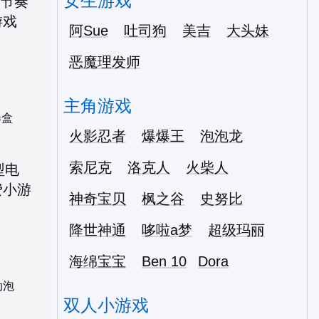
女生游戏
阿Sue
吐司狗
美吉
大头妹
恶魔理发师
主角游戏
奏盒
火影忍者
爆爆王
泡泡龙
索尼克
洛克人
火柴人
神奇宝贝
枫之谷
史努比
降世神通
哆啦a梦
超级玛丽
海绵宝宝
Ben 10
Dora
动泡
双人小游戏