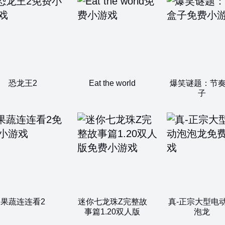
恐龙王2
Eat the world
爆笑谜题：节
子
果蔬连连看2
迷你七龙珠Z完整故
真-正宗大型电
事篇1.20双人版
泡龙