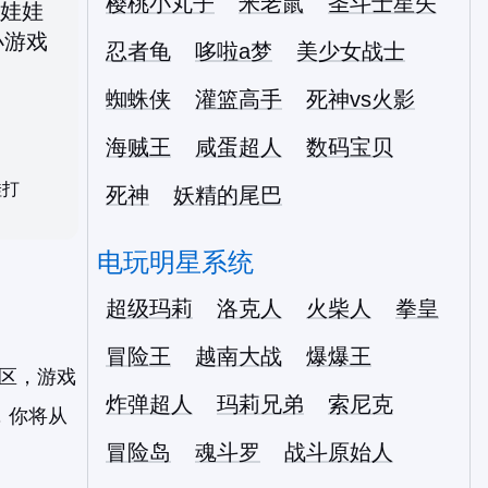
樱桃小丸子
米老鼠
圣斗士星矢
忍者龟
哆啦a梦
美少女战士
蜘蛛侠
灌篮高手
死神vs火影
海贼王
咸蛋超人
数码宝贝
娃打
死神
妖精的尾巴
电玩明星系统
超级玛莉
洛克人
火柴人
拳皇
冒险王
越南大战
爆爆王
区，游戏
炸弹超人
玛莉兄弟
索尼克
，你将从
冒险岛
魂斗罗
战斗原始人