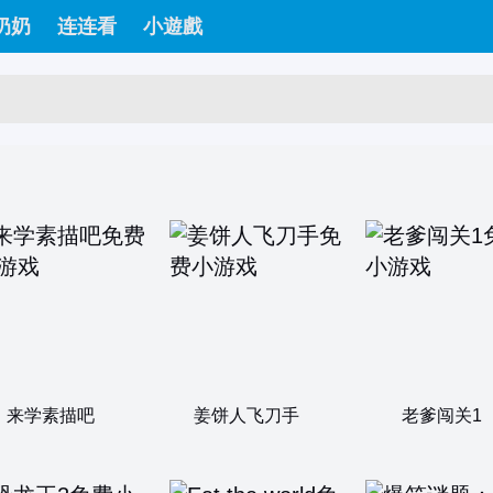
奶奶
连连看
小遊戲
来学素描吧
姜饼人飞刀手
老爹闯关1