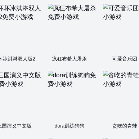
坏冰淇淋双人版2
疯狂布希大屠杀
可爱音乐团
三国演义中文版
dora训练狗狗
贪吃的青蛙