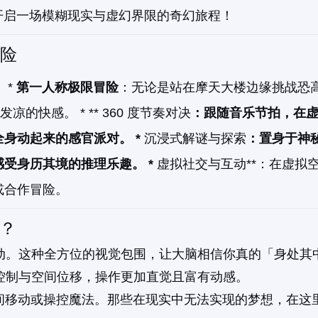
，开启一场模糊现实与虚幻界限的奇幻旅程！
险
 *
第一人称极限冒险
：无论是站在摩天大楼边缘挑战恐
快感。 * ** 360 度节奏对决
：跟随音乐节拍，在
身动起来的感官派对。 *
沉浸式解谜与探索
：置身于神
受身历其境的推理乐趣。 *
虚拟社交与互动**：在虚拟
或合作冒险。
态？
动。这种全方位的视觉包围，让大脑相信你真的「身处其
控制与空间位移，操作更加直觉且富有动感。
瞬间移动或操控魔法。那些在现实中无法实现的梦想，在这