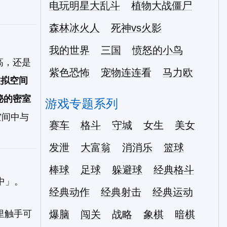
电玩明星大乱斗
植物大战僵尸
森林冰火人
死神vs火影
我的世界
三国
愤怒的小鸟
高，还是
紫色恐怖
宠物连连看
马力欧
虚拟空间
秘的密室
游戏专题系列
空间中与
赛车
格斗
守城
女生
美女
发泄
大富翁
消消乐
篮球
棒球
足球
躲避球
经典格斗
中」。
经典动作
经典射击
经典运动
里触手可
爆脑
闯关
战略
象棋
暗棋