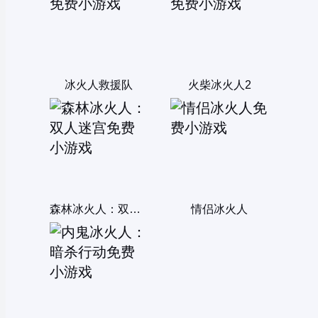
冰火人救援队
火柴冰火人2
森林冰火人：双人迷宫
情侣冰火人