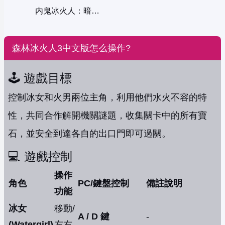
内鬼冰火人：暗杀行动
森林冰火人3中文版怎么操作?
🕹️ 遊戲目標
控制冰女和火男兩位主角，利用他們水火不容的特
性，共同合作解開機關謎題，收集關卡中的所有寶
石，並安全到達各自的出口門即可過關。
💻 遊戲控制
操作
角色
PC/鍵盤控制
備註說明
功能
冰女
移動/
A / D 鍵
-
(Watergirl)
左右