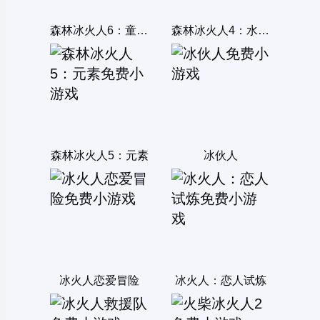
森林冰火人6：童话故事
森林冰火人4：水晶神庙
森林冰火人5：元素
冰伙人
冰火人恋爱冒险
冰火人：恋人试炼