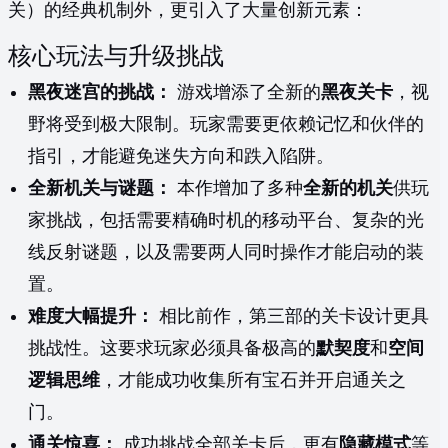
关）的经典机制外，更引入了大量创新元素：
核心玩法与升级挑战
黑夜迷宫的挑战：
游戏增添了全新的
黑夜关卡
，视
野将受到极大限制。玩家需要更依赖记忆和伙伴的
指引，才能避免迷失方向和跌入陷阱。
全新机关与谜题：
本作增加了多种
全新的机关
供玩
家挑战，包括需要精确时机的移动平台、复杂的光
线反射谜题，以及需要两人同时操作才能启动的装
置。
难度大幅提升：
相比前作，第三部的关卡设计更具
挑战性。这要求玩家必须具备极高的
默契度
和
空间
逻辑思维
，才能成功收集所有宝石并开启通关之
门。
通关惊喜：
成功挑战全部关卡后，更有
隐藏模式
等