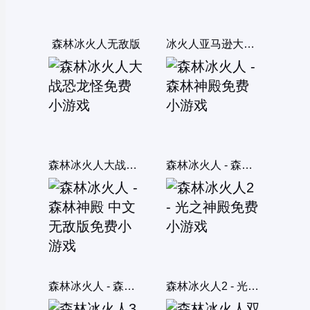
森林冰火人无敌版
冰火人亚马逊大冒险
森林冰火人大战恐龙怪
森林冰火人 - 森林神殿
森林冰火人 - 森林神殿 中文无敌版
森林冰火人2 - 光之神殿