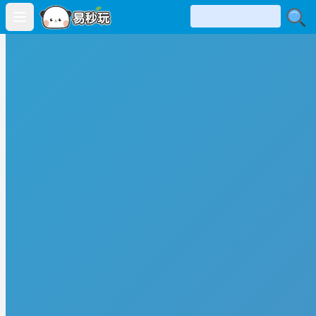
Open main menu