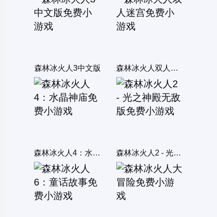
森林冰火人3中文版
森林冰火人双人迷宫
森林冰火人4：水晶神庙
森林冰火人2 - 光之神殿无敌版