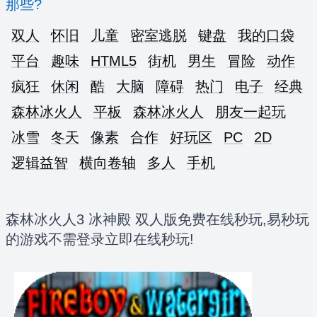
那些?
双人
怀旧
儿童
密室逃脱
键盘
我的口袋
平台
趣味
HTML5
街机
男生
冒险
动作
疯狂
休闲
酷
大脑
障碍
热门
电子
经典
森林冰火人
平板
森林冰火人
朋友一起玩
冰雪
冬天
像素
合作
好玩区
PC
2D
逻辑益智
横向卷轴
多人
手机
森林冰火人3 冰神殿 双人版免费在线秒玩,易秒玩
的游戏不需登录立即在线秒玩!