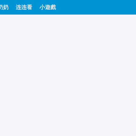
奶奶
连连看
小遊戲