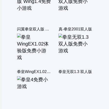
闪翼拳皇双人版 Wing1.4
真-拳皇2001双人版
拳皇WingEX1.02体验版
拳皇无双1.3 双人版