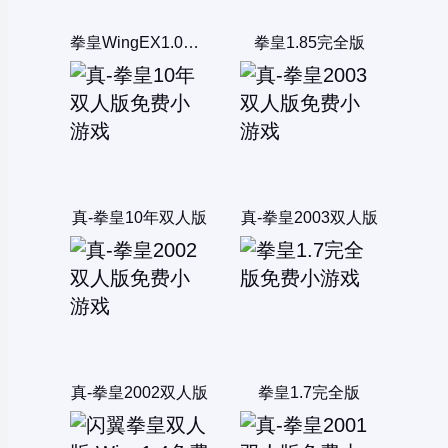
拳皇WingEX1.0人物全开双人版
拳皇1.85完全版
真-拳皇10年双人版
真-拳皇2003双人版
真-拳皇2002双人版
拳皇1.7完全版