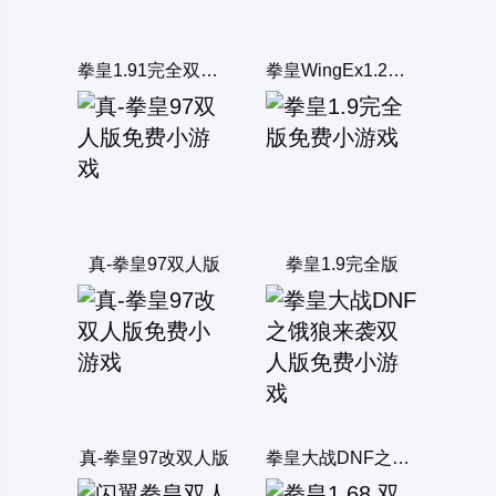
拳皇1.91完全双人版
拳皇WingEx1.2双人版
真-拳皇97双人版
拳皇1.9完全版
真-拳皇97改双人版
拳皇大战DNF之饿狼来袭双人版