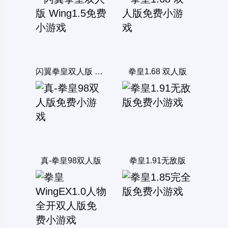
闪翼拳皇双人版 Wing1.5
拳皇1.68 双人版
真-拳皇98双人版
拳皇1.91无敌版