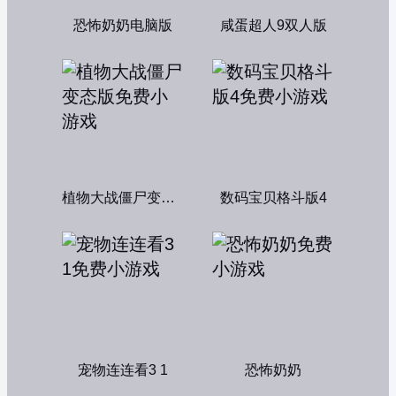
恐怖奶奶电脑版
咸蛋超人9双人版
植物大战僵尸变态版
数码宝贝格斗版4
宠物连连看3 1
恐怖奶奶