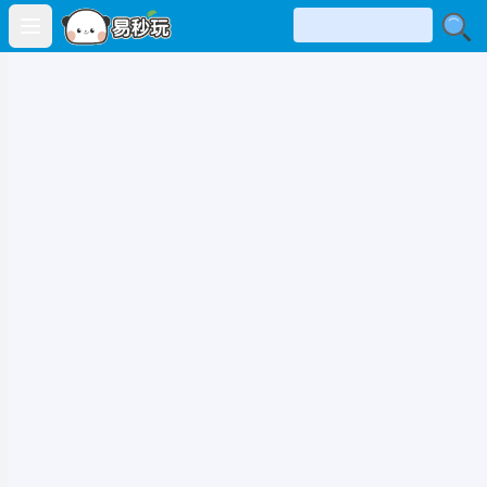
Open main menu