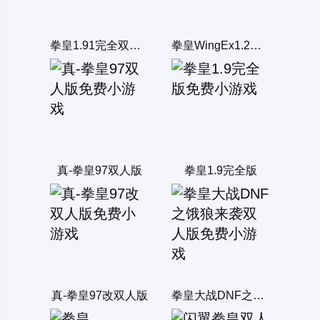
拳皇1.91完全双人版
拳皇WingEx1.2双人版
真-拳皇97双人版
拳皇1.9完全版
真-拳皇97改双人版
拳皇大战DNF之饿狼来袭双人版