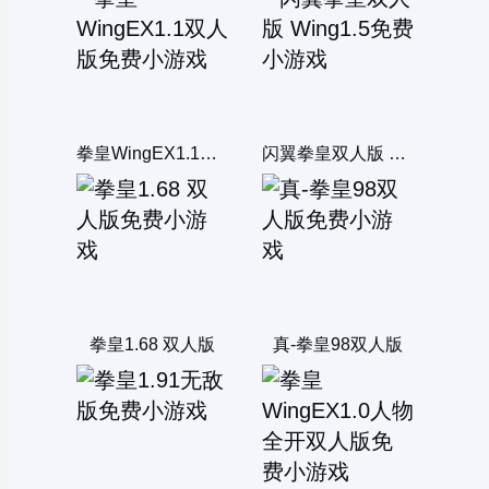
拳皇WingEX1.1双人版
闪翼拳皇双人版 Wing1.5
拳皇1.68 双人版
真-拳皇98双人版