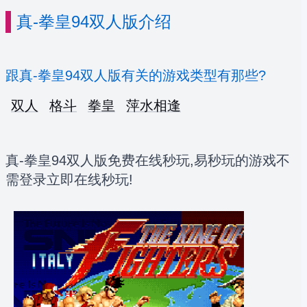
真-拳皇94双人版介绍
跟真-拳皇94双人版有关的游戏类型有那些?
双人
格斗
拳皇
萍水相逢
真-拳皇94双人版免费在线秒玩,易秒玩的游戏不
需登录立即在线秒玩!