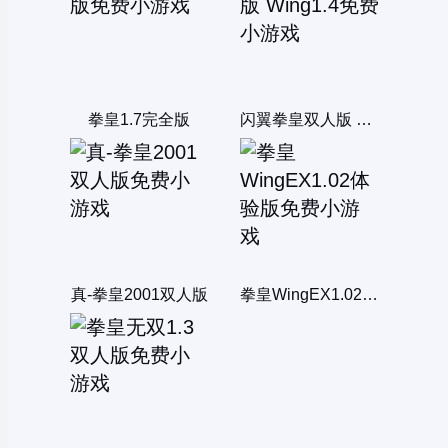
拳皇1.7完全版
闪翼拳皇双人版 Wing1.4
真-拳皇2001双人版
拳皇WingEX1.02体验版