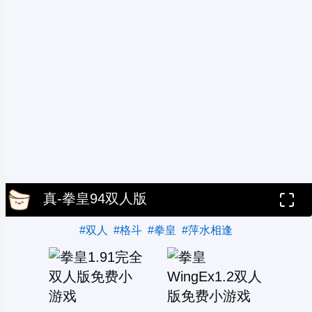
真-拳皇94双人版
#双人
#格斗
#拳皇
#萍水相逢