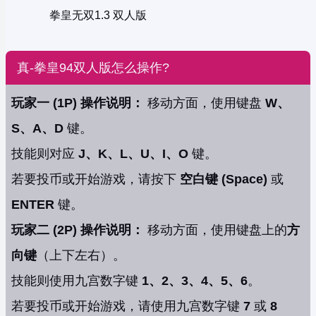
拳皇无双1.3 双人版
真-拳皇94双人版怎么操作?
玩家一 (1P) 操作说明：
移动方面，使用键盘
W、
S、A、D
键。
技能则对应
J、K、L、U、I、O
键。
若要投币或开始游戏，请按下
空白键 (Space)
或
ENTER
键。
玩家二 (2P) 操作说明：
移动方面，使用键盘上的
方
向键
（上下左右）。
技能则使用九宫数字键
1、2、3、4、5、6
。
若要投币或开始游戏，请使用九宫数字键
7
或
8