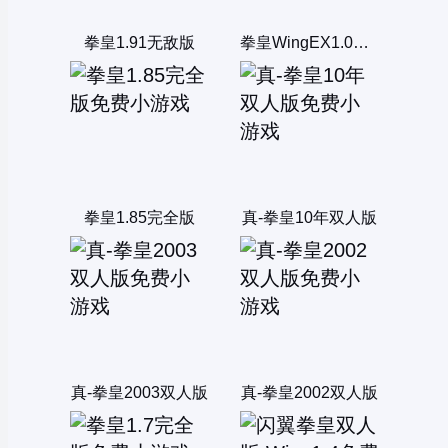
拳皇1.91无敌版
拳皇WingEX1.0人物全开双人版
拳皇1.85完全版
真-拳皇10年双人版
真-拳皇2003双人版
真-拳皇2002双人版