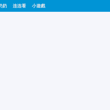
奶奶
连连看
小遊戲