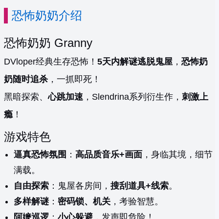
恐怖奶奶介绍
恐怖奶奶 Granny
DVloper经典生存恐怖！
5天内解谜逃脱鬼屋
，
恐怖奶
奶随时追杀
，一抓即死！
黑暗探索、
心跳加速
，Slendrina系列衍生作，
刺激上
瘾
！
游戏特色
逼真恐怖氛围
：
高品质音乐+画面
，身临其境，细节
满载。
自由探索
：鬼屋各房间，
搜刮道具+线索
。
多样解谜
：
密码锁、机关
，考验智慧。
阿嬷巡逻
：
小心躲避
，发声即危险！