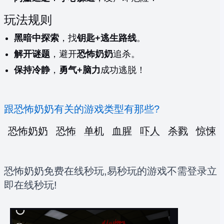
玩法规则
黑暗中探索
，找
钥匙+逃生路线
。
解开谜题
，避开
恐怖奶奶
追杀。
保持冷静
，
勇气+脑力
成功逃脱！
跟恐怖奶奶有关的游戏类型有那些?
恐怖奶奶
恐怖
单机
血腥
吓人
杀戮
惊悚
恐怖奶奶免费在线秒玩,易秒玩的游戏不需登录立
即在线秒玩!