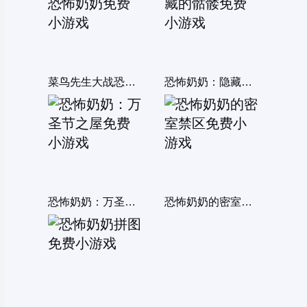
菜鸟先生大战恐怖奶奶
恐怖奶奶：隐藏的骷髅
恐怖奶奶：万圣节之屋
恐怖奶奶的密室禁区