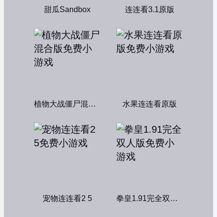
甜瓜Sandbox
连连看3.1原版
植物大战僵尸混合版
水果连连看原版
宠物连连看2 5
拳皇1.91完全双人版