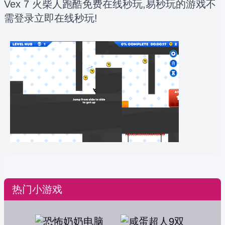
Vex 7 火柴人跑酷免费在线秒玩,易秒玩的游戏不
需登录立即在线秒玩!
热门小游戏