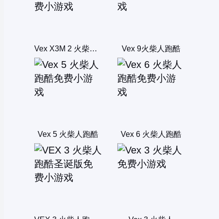
Vex X3M 2 火柴人摩托车
Vex 9火柴人跑酷
Vex 5 火柴人跑酷
Vex 6 火柴人跑酷