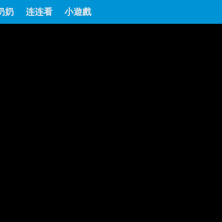
奶奶
连连看
小遊戲