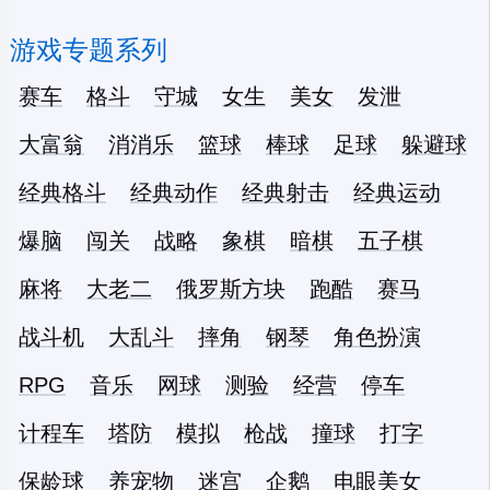
游戏专题系列
赛车
格斗
守城
女生
美女
发泄
大富翁
消消乐
篮球
棒球
足球
躲避球
经典格斗
经典动作
经典射击
经典运动
爆脑
闯关
战略
象棋
暗棋
五子棋
麻将
大老二
俄罗斯方块
跑酷
赛马
战斗机
大乱斗
摔角
钢琴
角色扮演
RPG
音乐
网球
测验
经营
停车
计程车
塔防
模拟
枪战
撞球
打字
保龄球
养宠物
迷宫
企鹅
电眼美女