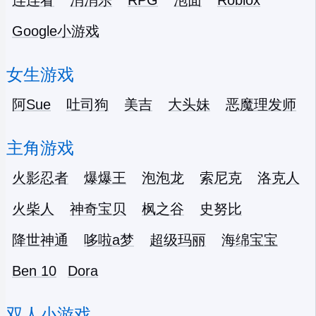
连连看
消消乐
RPG
泡面
Roblox
Google小游戏
女生游戏
阿Sue
吐司狗
美吉
大头妹
恶魔理发师
主角游戏
火影忍者
爆爆王
泡泡龙
索尼克
洛克人
火柴人
神奇宝贝
枫之谷
史努比
降世神通
哆啦a梦
超级玛丽
海绵宝宝
Ben 10
Dora
双人小游戏