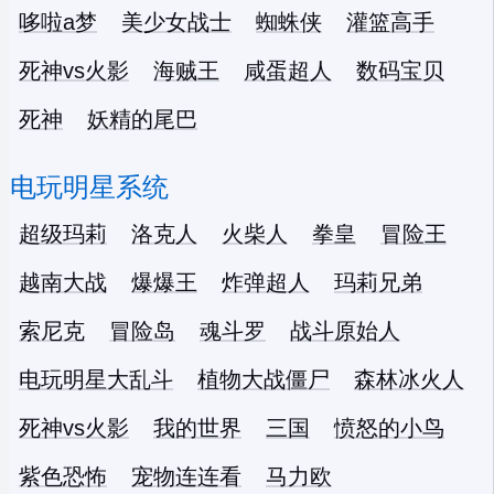
哆啦a梦
美少女战士
蜘蛛侠
灌篮高手
死神vs火影
海贼王
咸蛋超人
数码宝贝
死神
妖精的尾巴
电玩明星系统
超级玛莉
洛克人
火柴人
拳皇
冒险王
越南大战
爆爆王
炸弹超人
玛莉兄弟
索尼克
冒险岛
魂斗罗
战斗原始人
电玩明星大乱斗
植物大战僵尸
森林冰火人
死神vs火影
我的世界
三国
愤怒的小鸟
紫色恐怖
宠物连连看
马力欧