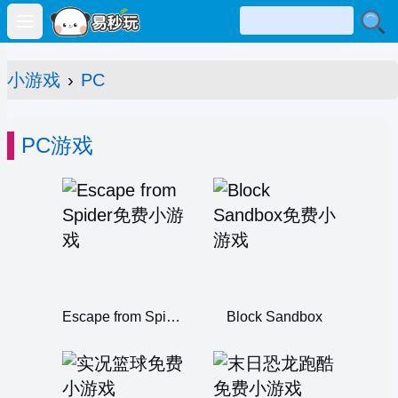
Open main menu
小游戏
›
PC
PC游戏
Escape from Spider
Block Sandbox