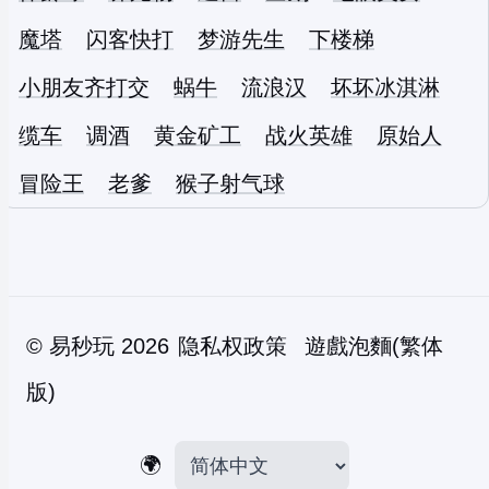
魔塔
闪客快打
梦游先生
下楼梯
小朋友齐打交
蜗牛
流浪汉
坏坏冰淇淋
缆车
调酒
黄金矿工
战火英雄
原始人
冒险王
老爹
猴子射气球
©
易秒玩
2026
隐私权政策
遊戲泡麵(繁体
版)
🌍