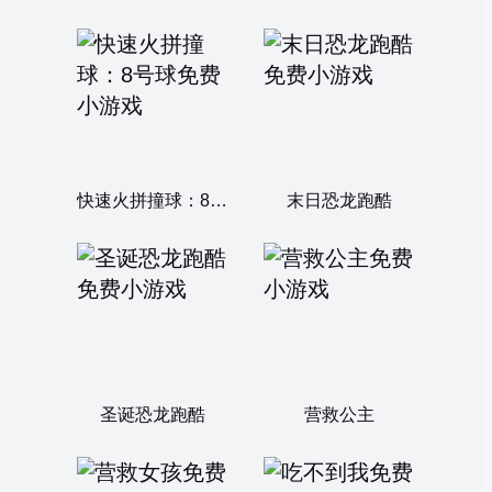
快速火拼撞球：8号球
末日恐龙跑酷
圣诞恐龙跑酷
营救公主