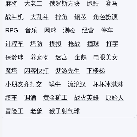
麻将
大老二
俄罗斯方块
跑酷
赛马
战斗机
大乱斗
摔角
钢琴
角色扮演
RPG
音乐
网球
测验
经营
停车
计程车
塔防
模拟
枪战
撞球
打字
保龄球
养宠物
迷宫
企鹅
电眼美女
魔塔
闪客快打
梦游先生
下楼梯
小朋友齐打交
蜗牛
流浪汉
坏坏冰淇淋
缆车
调酒
黄金矿工
战火英雄
原始人
冒险王
老爹
猴子射气球