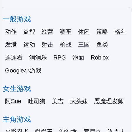
一般游戏
动作
益智
经营
赛车
休闲
策略
格斗
发泄
运动
射击
枪战
三国
鱼类
连连看
消消乐
RPG
泡面
Roblox
Google小游戏
女生游戏
阿Sue
吐司狗
美吉
大头妹
恶魔理发师
主角游戏
火影忍者
爆爆王
泡泡龙
索尼克
洛克人