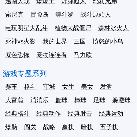
越南大战
爆爆王
炸弹超人
玛莉兄弟
索尼克
冒险岛
魂斗罗
战斗原始人
电玩明星大乱斗
植物大战僵尸
森林冰火人
死神vs火影
我的世界
三国
愤怒的小鸟
紫色恐怖
宠物连连看
马力欧
游戏专题系列
赛车
格斗
守城
女生
美女
发泄
大富翁
消消乐
篮球
棒球
足球
躲避球
经典格斗
经典动作
经典射击
经典运动
爆脑
闯关
战略
象棋
暗棋
五子棋