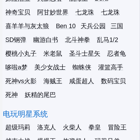
神奇宝贝
阿甘妙世界
七龙珠
七龙珠
喜羊羊与灰太狼
Ben 10
天兵公园
三国
SD钢弹
幽游白书
北斗神拳
乱马1/2
樱桃小丸子
米老鼠
圣斗士星矢
忍者龟
哆啦a梦
美少女战士
蜘蛛侠
灌篮高手
死神vs火影
海贼王
咸蛋超人
数码宝贝
死神
妖精的尾巴
电玩明星系统
超级玛莉
洛克人
火柴人
拳皇
冒险王