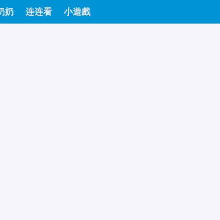
奶奶
连连看
小遊戲