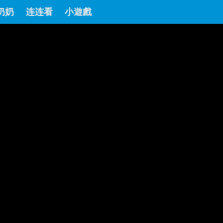
奶奶
连连看
小遊戲