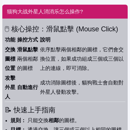
猫狗大战外星人消消乐怎么操作?
🖱️ 核心操控：滑鼠點擊 (Mouse Click)
功能
操控方式
說明
交換
滑鼠點擊
依序點擊兩個相鄰的圖標，它們會交
圖標
兩個相鄰
換位置，如果成功組成三個或三個以
位置
的圖標
上的連線，即可消除。
攻擊
成功消除圖標後，貓狗戰士會自動對
外星
自動進行
外星人發動攻擊。
人
📝 快速上手指南
規則：
只能交換
相鄰
的圖標。
目標：
透過交換，讓三個或三個以上相同的圖標