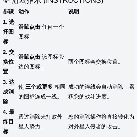
💡 游戏指示 (INSTRUCTIONS)
步骤
动作
说明
1. 选
滑鼠点击
任何一个
择图
图标。
标
2. 交
滑鼠点击
该图标旁
换位
两个图标会交换位置。
边的图标。
置
3. 达
使
三个或更多
相同
成功的连线会自动消除，累
成消
的图标连成一线。
积您的战斗进度。
除
4. 最
透过消除来打败外
您的消除操作将直接转化为
终目
星人势力。
对外星入侵者的攻击。
标