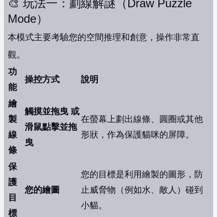
🎨 玩法一：劃線解謎（Draw Puzzle
Mode）
本模式主要考驗您的空間推理和創意，操作非常直
觀。
功
操控方式
說明
能
繪
觸摸並拖曳 或
製
在螢幕上劃出線條、圓圈或其他
滑鼠點擊並拖
線
形狀，作為保護貓咪的屏障。
曳
條
保
您的目標是利用繪製的圖形，防
護
您的繪圖
止威脅物（例如水、敵人）碰到
目
小貓。
標