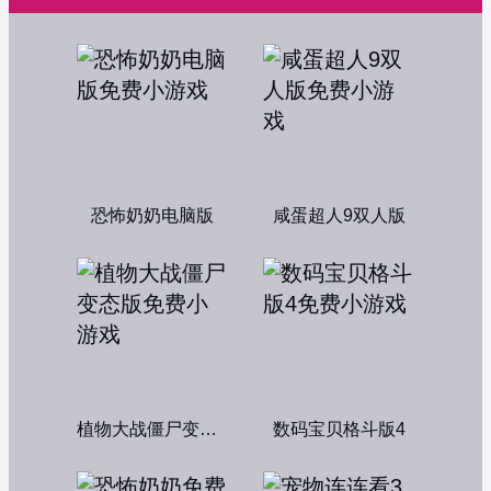
恐怖奶奶电脑版
咸蛋超人9双人版
植物大战僵尸变态版
数码宝贝格斗版4