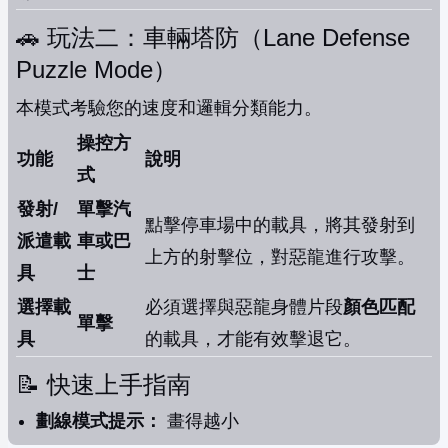
🚗 玩法二：車輛塔防（Lane Defense
Puzzle Mode）
本模式考驗您的速度和邏輯分類能力。
操控方
功能
說明
式
發射/
單擊汽
點擊停車場中的載具，將其發射到
派遣載
車或巴
上方的射擊位，對惡龍進行攻擊。
具
士
選擇載
必須選擇與惡龍身體片段
顏色匹配
單擊
具
的載具，才能有效擊退它。
📝 快速上手指南
劃線模式提示：
畫得越小