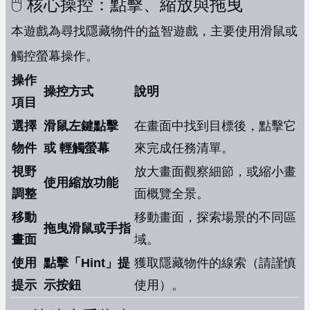
🖱️ 核心操控：點擊、縮放與拖曳
本遊戲為尋找隱藏物件的益智遊戲，主要使用滑鼠或
觸控螢幕操作。
操作
操控方式
說明
項目
選擇
滑鼠左鍵點擊
在畫面中找到目標後，點擊它
物件
或 輕觸螢幕
來完成任務清單。
視野
放大畫面觀察細節，或縮小畫
使用縮放功能
調整
面概覽全景。
移動
移動畫面，探索場景的不同區
拖曳滑鼠或手指
畫面
域。
使用
點擊「Hint」提
獲取隱藏物件的線索（請謹慎
提示
示按鈕
使用）。