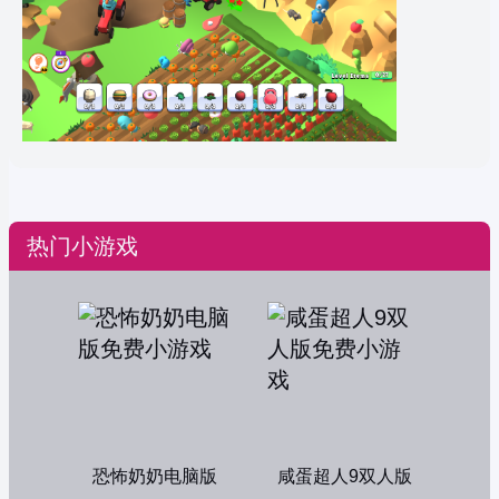
热门小游戏
恐怖奶奶电脑版
咸蛋超人9双人版