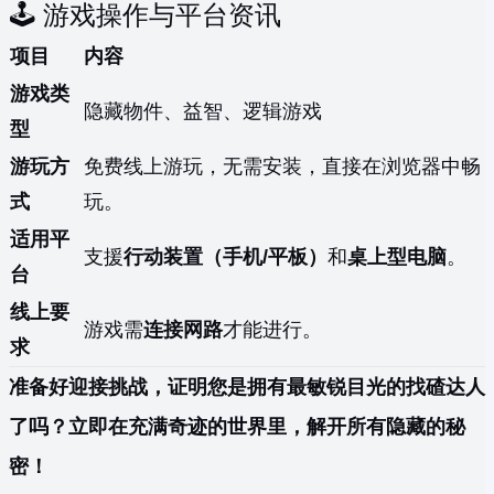
🕹️ 游戏操作与平台资讯
项目
内容
游戏类
隐藏物件、益智、逻辑游戏
型
游玩方
免费线上游玩，无需安装，直接在浏览器中畅
式
玩。
适用平
支援
行动装置（手机/平板）
和
桌上型电脑
。
台
线上要
游戏需
连接网路
才能进行。
求
准备好迎接挑战，证明您是拥有最敏锐目光的找碴达人
了吗？立即在充满奇迹的世界里，解开所有隐藏的秘
密！