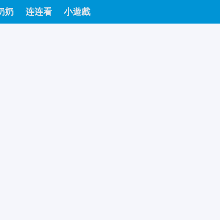
奶奶
连连看
小遊戲