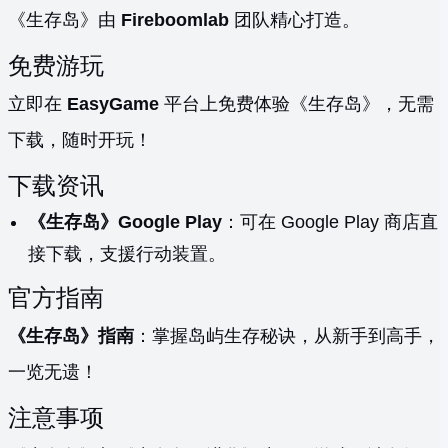
《生存岛》由
Fireboomlab
团队精心打造。
免费游玩
立即在
EasyGame
平台上免费体验《生存岛》，无需
下载，随时开玩！
下载资讯
《生存岛》Google Play
：可在 Google Play 商店直
接下载，支援行动装置。
官方指南
《生存岛》指南
：掌握岛屿生存秘诀，从新手到高手，
一览无遗！
注意事项