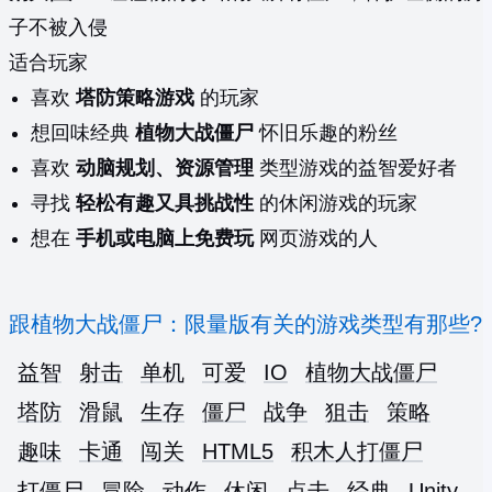
子不被入侵
适合玩家
喜欢
塔防策略游戏
的玩家
想回味经典
植物大战僵尸
怀旧乐趣的粉丝
喜欢
动脑规划、资源管理
类型游戏的益智爱好者
寻找
轻松有趣又具挑战性
的休闲游戏的玩家
想在
手机或电脑上免费玩
网页游戏的人
跟植物大战僵尸：限量版有关的游戏类型有那些?
益智
射击
单机
可爱
IO
植物大战僵尸
塔防
滑鼠
生存
僵尸
战争
狙击
策略
趣味
卡通
闯关
HTML5
积木人打僵尸
打僵尸
冒险
动作
休闲
点击
经典
Unity