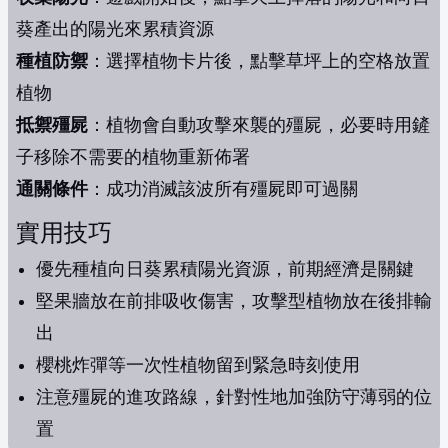
葵產出的陽光來累積資源
種植防禦
：選擇植物卡片後，點擊草坪上的空格放置
植物
抵禦殭屍
：植物會自動攻擊來襲的殭屍，必要時用鏟
子移除不需要的植物重新佈署
通關條件
：成功消滅該波所有殭屍即可過關
實用技巧
優先種植向日葵累積陽光資源，前期經濟是關鍵
堅果牆放在前排吸收傷害，攻擊型植物放在後排輸
出
櫻桃炸彈等一次性植物留到緊急時刻使用
注意殭屍的進攻路線，針對性地加強防守薄弱的位
置